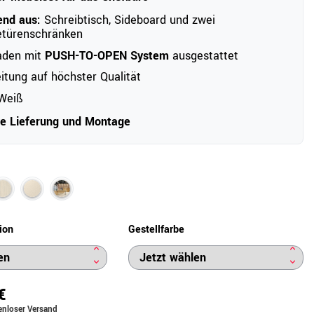
end aus:
Schreibtisch, Sideboard und zwei
etürenschränken
aden mit
PUSH-TO-OPEN System
ausgestattet
itung auf höchster Qualität
Weiß
ve Lieferung und Montage
ion
Gestellfarbe
€
enloser Versand