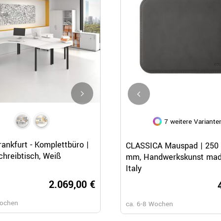
4 weitere Varianten
7 weitere Variante
Schnellansicht
Schnellansicht
Schnellansicht
NOVA München - Chefbüro | 
ankfurt - Komplettbüro |
CLASSICA Mauspad | 250 
hreibtisch, Weiß
mm, Handwerkskunst mad
Italy
1.679,
2.069,00 €
ca. 6-8 Wochen
Wochen
ca. 6-8 Wochen