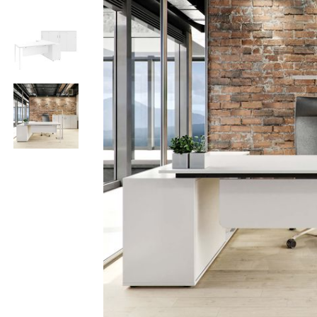
Bürocontainer
Büromöbel-Sets
Standcontainer
Einzelarbeitsplätz
Rollcontainer
Chefbüros
Gruppenarbeitsplä