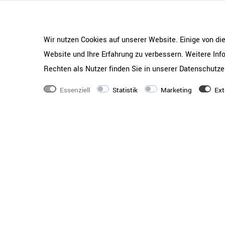
Schiebetürenschränke
Ablageprobleme werden Sie mit diesen beiden Sc
zwei flexibel einlegbaren Fachböden bieten Ihn
Wir nutzen Cookies auf unserer Website. Einige von di
Aufbewahrungsmöglichkeiten.
Website und Ihre Erfahrung zu verbessern. Weitere In
Unterlagen können mit dem hochwertigen 2-Punk
Rechten als Nutzer finden Sie in unserer
Daten­schutz­e
unter Verschluss gehalten werden.
Essenziell
Statistik
Marketing
Ext