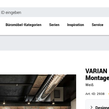
Büromöbel-Kategorien
Serien
Inspiration
Service
Bürotische
Empfang
Schreibtische
Empfangstheke
änke
Höhenverstellbare Schreibtische
Beistell- / Cou
VARIAN C
änke
Konferenztische
Montage
Stehtische
Weiß
e
Besprechungstische
Tischgestelle
Art.-ID:
2938
Schreibtischplatten
Anbautische & Zubehör
Designe