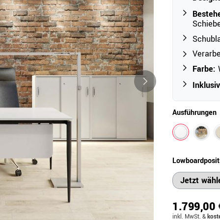
Besteh
Schieb
Outdoor
Schubl
Ampelschirme
e
Verarbe
Schirmständer
Farbe:
Abdeckhauben & Zubehör
tze
Inklusi
Ausführungen
Lowboardposit
1.799,00 
inkl. MwSt.
&
kost