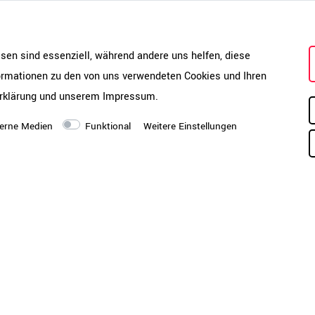
hränken so schnell keine bekommen. Bei einer Größe von je
en die Schiebetürenschränke sowohl für kleine als auch spe
esen sind essenziell, während andere uns helfen, diese
formationen zu den von uns verwendeten Cookies und Ihren
t-Schließsystem, der durchgehenden Schließstange und dem 
rklärung
und unserem
Impressum
.
erne Medien
Funktional
Weitere Einstellungen
Katalog & Montageanleitung
PDF-Katalog öffnen