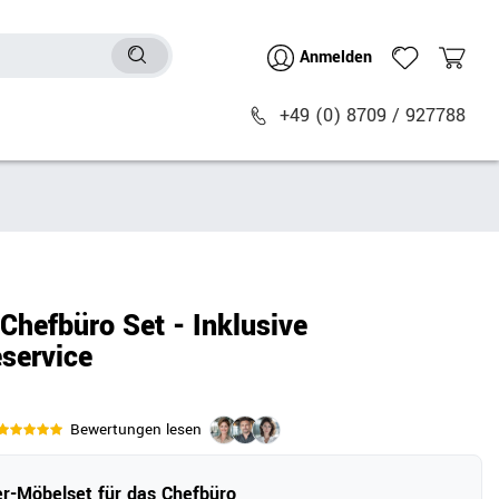
Anmelden
+49 (0) 8709 / 927788
Sitzmöbel
n
Bürostühle
chtische
Besucher- & Konferenzstühle
hefbüro Set - Inklusive
Polstermöbel
service
Barhocker
Sitz- & Stehhocker
Zubehör
Bewertungen lesen
r-Möbelset für das Chefbüro