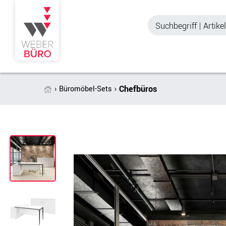
Chefbüros
Büromöbel-Sets
Akustik & Sichtschutz
Büroschränke
Stellwände & Trennwände
Aktenschränke
Raum in Raum-Systeme
Schiebetürenschr
Tischtrennwände
Querrollladenschr
Akustik Deckensegel &
Regalschränke
Wandpaneele
Büro Schrankwänd
Spinde
Garderoben
Zubehör