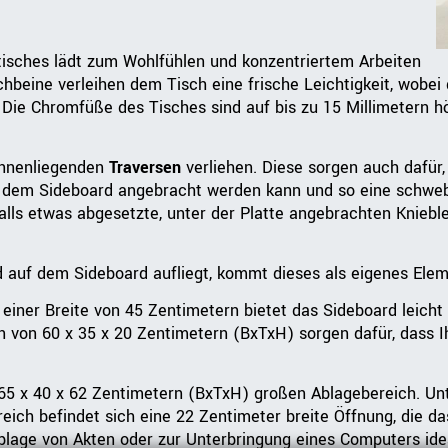
isches lädt zum Wohlfühlen und konzentriertem Arbeiten
hbeine verleihen dem Tisch eine frische Leichtigkeit, wobe
 Die Chromfüße des Tisches sind auf bis zu 15 Millimetern hö
 innenliegenden
Traversen
verliehen. Diese sorgen auch dafür,
auf dem Sideboard angebracht werden kann und so eine schwe
alls etwas abgesetzte, unter der Platte angebrachten Kniebl
d auf dem Sideboard aufliegt, kommt dieses als eigenes Elem
iner Breite von 45 Zentimetern bietet das Sideboard leicht
 von 60 x 35 x 20 Zentimetern (BxTxH) sorgen dafür, dass I
 x 40 x 62 Zentimetern (BxTxH) großen Ablagebereich. Unter
ch befindet sich eine 22 Zentimeter breite Öffnung, die da
Ablage von Akten oder zur Unterbringung eines Computers ide