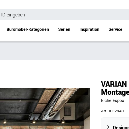
Büromöbel-Kategorien
Serien
Inspiration
Service
Bürotische
Empfang
Schreibtische
Empfangstheke
änke
Höhenverstellbare Schreibtische
Beistell- / Cou
VARIAN C
änke
Konferenztische
Montage
Stehtische
Eiche Espoo
e
Besprechungstische
Tischgestelle
Art.-ID:
2940
Schreibtischplatten
Anbautische & Zubehör
Designe