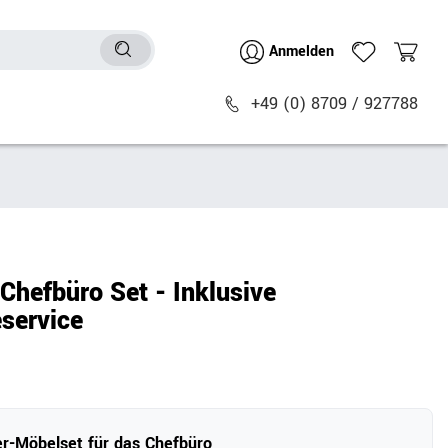
Anmelden
+49 (0) 8709 / 927788
Sitzmöbel
n
Bürostühle
chtische
Besucher- & Konferenzstühle
hefbüro Set - Inklusive
Polstermöbel
service
Barhocker
Sitz- & Stehhocker
Zubehör
r-Möbelset für das Chefbüro