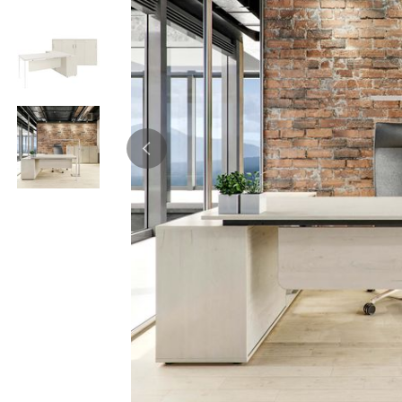
Bürocontainer
Büromöbel-Sets
Standcontainer
Einzelarbeitsplätz
Rollcontainer
Chefbüros
Gruppenarbeitsplä