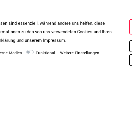
hränken so schnell keine bekommen. Bei einer Größe von je
en die Schiebetürenschränke sowohl für kleine als auch spe
esen sind essenziell, während andere uns helfen, diese
formationen zu den von uns verwendeten Cookies und Ihren
t-Schließsystem, der durchgehenden Schließstange und dem 
rklärung
und unserem
Impressum
.
erne Medien
Funktional
Weitere Einstellungen
Katalog & Montageanleitung
PDF-Katalog öffnen