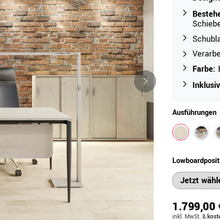
Besteh
Schieb
Outdoor
Schubl
Ampelschirme
e
Verarbe
Schirmständer
Farbe:
E
Abdeckhauben & Zubehör
tze
Inklusi
Ausführungen
Lowboardposit
1.799,00 
inkl. MwSt.
&
kost