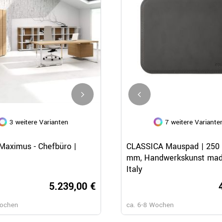
3 weitere Varianten
3 weitere Varianten
7 weitere Variante
Schnellansicht
Schnellansicht
Schnellansicht
aximus - Chefbüro |
PLANA Maia - Chefbüro
CLASSICA Mauspad | 250 
mm, Handwerkskunst mad
Italy
5.239,00 €
3.559,
Wochen
ca. 6-8 Wochen
ca. 6-8 Wochen