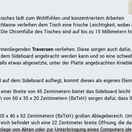
isches lädt zum Wohlfühlen und konzentriertem Arbeiten
hbeine verleihen dem Tisch eine frische Leichtigkeit, wobe
 Die Chromfüße des Tisches sind auf bis zu 15 Millimetern hö
 innenliegenden
Traversen
verliehen. Diese sorgen auch dafür,
auf dem Sideboard angebracht werden kann und so eine schwe
alls etwas abgesetzte, unter der Platte angebrachten Kniebl
d auf dem Sideboard aufliegt, kommt dieses als eigenes Elem
iner Breite von 45 Zentimetern bietet das Sideboard leicht
 von 60 x 35 x 20 Zentimetern (BxTxH) sorgen dafür, dass I
 x 40 x 62 Zentimetern (BxTxH) großen Ablagebereich. Unter
ch befindet sich eine 22 Zentimeter breite Öffnung, die da
Ablage von Akten oder zur Unterbringung eines Computers ide