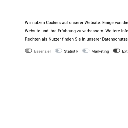
Schiebetürenschränke
Ablageprobleme werden Sie mit diesen beiden Sc
zwei flexibel einlegbaren Fachböden bieten Ihn
Wir nutzen Cookies auf unserer Website. Einige von di
Aufbewahrungsmöglichkeiten.
Website und Ihre Erfahrung zu verbessern. Weitere In
Unterlagen können mit dem hochwertigen 2-Punk
Rechten als Nutzer finden Sie in unserer
Daten­schutz­e
unter Verschluss gehalten werden.
Essenziell
Statistik
Marketing
Ext