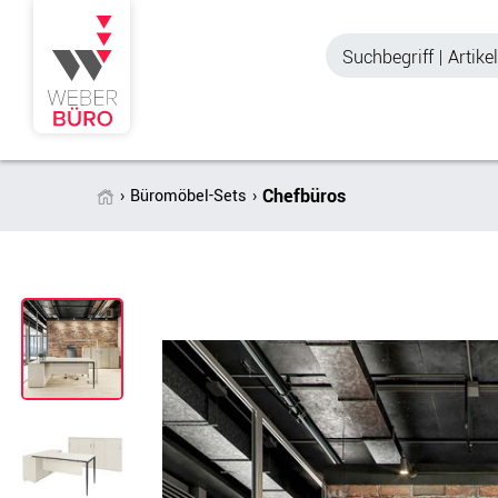
Chefbüros
Büromöbel-Sets
Akustik & Sichtschutz
Büroschränke
Stellwände & Trennwände
Aktenschränke
Raum in Raum-Systeme
Schiebetürenschr
Tischtrennwände
Querrollladenschr
Akustik Deckensegel &
Regalschränke
Wandpaneele
Büro Schrankwänd
Spinde
Garderoben
Zubehör