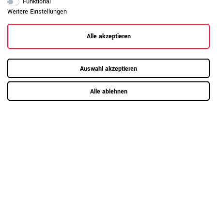
Funktional
Daten zur allgemeinen Produktsicherheit
Weitere Einstellungen
Produktsicherheit
anzeigen
Alle akzeptieren
Auswahl akzeptieren
Alle ablehnen
RAUMKONZEPT GESUCHT?
Jetzt zum Büroplanungs-Service