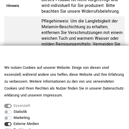
wird individuell für Sie produziert. Bitte
Hinweis
beachten Sie unsere Widerrufsbelehrung.
Pflegehinweis: Um die Langlebigkeit der
Melamin-Beschichtung zu erhalten,
entfernen Sie Verschmutzungen mit einem
weichen Tuch und warmem Wasser oder
milden Reinigungsmitteln. Vermeiden Sie
Produktpflege-
stehende Feuchtigkeit. Bei hoher
Melamin
Beanspruchung können optional
Unterlagen oder Schutzmatten oder
Filzgleiter verwendet werden. Große Hitze
Wir nutzen Cookies auf unserer Website. Einige von diesen sind
oder scharfkantige Gegenstände können
essenziell, während andere uns helfen, diese Website und Ihre Erfahrung
die Oberfläche beschädigen.
zu verbessern. Weitere Informationen zu den von uns verwendeten
Pflegehinweis: Reinigen Sie
Cookies und Ihren Rechten als Nutzer finden Sie in unserer
Daten­schutz­
pulverbeschichtete Oberflächen mit einem
erklärung
und unserem
Impressum
.
weichen Tuch und wischen Sie bei Bedarf
Produktpflege-
leicht feucht nach. Vermeiden Sie
Essenziell
Metall
aggressive oder scheuernde
Statistik
Reinigungsmittel, um die Beschichtung
Marketing
dauerhaft zu schützen.
Externe Medien