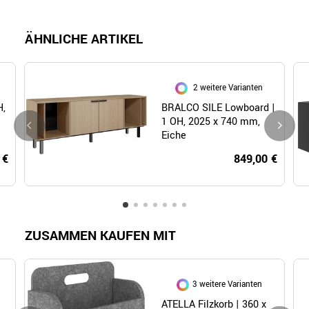
ÄHNLICHE ARTIKEL
2 weitere Varianten
H,
BRALCO SILE Lowboard |
1 OH, 2025 x 740 mm,
Eiche
 €
849,00 €
ZUSAMMEN KAUFEN MIT
3 weitere Varianten
ATELLA Filzkorb | 360 x