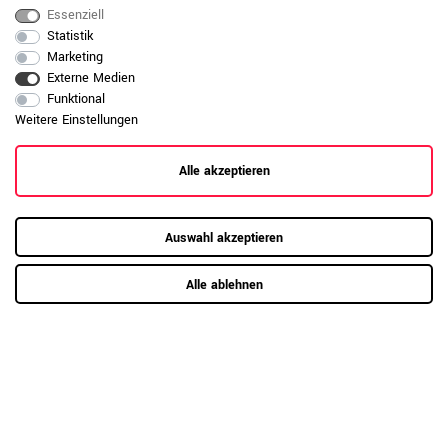
Essenziell
stehende Feuchtigkeit. Der IP-Wert, also
der „Initial Wear Point indicator“,
Statistik
beschreibt die Abriebfestigkeit einer
Marketing
Oberfläche. Je höher der Wert, desto
Externe Medien
widerstandsfähiger ist die Platte
Funktional
gegenüber sichtbaren Gebrauchsspuren.
Weitere Einstellungen
Daten zur allgemeinen Produktsicherheit
Produktsicherheit
anzeigen
Alle akzeptieren
Auswahl akzeptieren
Alle ablehnen