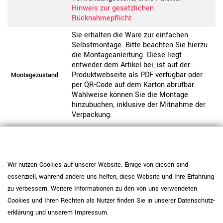
Hinweis zur gesetzlichen
Rücknahmepflicht
Sie erhalten die Ware zur einfachen
Selbstmontage. Bitte beachten Sie hierzu
die Montageanleitung. Diese liegt
entweder dem Artikel bei, ist auf der
Produktwebseite als PDF verfügbar oder
Montagezustand
per QR-Code auf dem Karton abrufbar.
Wahlweise können Sie die Montage
hinzubuchen, inklusive der Mitnahme der
Verpackung.
Pflegehinweis: Verwenden Sie
melaminharzbeschichtete Platten mit IP
<50 (Weiß, Bernsteineiche, Sandesche,
Nussbaum) mit zusätzlichem
Wir nutzen Cookies auf unserer Website. Einige von diesen sind
Oberflächenschutz wie Schreibunterlagen,
essenziell, während andere uns helfen, diese Website und Ihre Erfahrung
da diese anfälliger für Kratzer sind. Nutzen
zu verbessern. Weitere Informationen zu den von uns verwendeten
Sie Unterlagen oder Filzgleiter und
Cookies und Ihren Rechten als Nutzer finden Sie in unserer
Daten­schutz­
entfernen Sie Verschmutzungen mit einem
Produktpflege-
Melamin-IP<50
weichen Tuch und milden
erklärung
und unserem
Impressum
.
Reinigungsmitteln. Vermeiden Sie