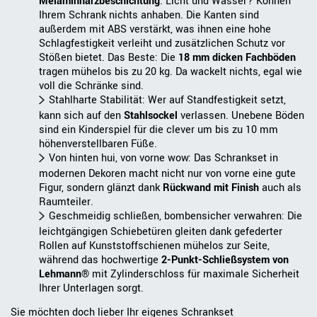
Melaminharzbeschichtung
. Licht und Wasser? Können
Ihrem Schrank nichts anhaben. Die Kanten sind
außerdem mit ABS verstärkt, was ihnen eine hohe
Schlagfestigkeit verleiht und zusätzlichen Schutz vor
Stößen bietet. Das Beste: Die
18 mm dicken Fachböden
tragen mühelos bis zu 20 kg. Da wackelt nichts, egal wie
voll die Schränke sind.
Stahlharte Stabilität: Wer auf Standfestigkeit setzt,
kann sich auf den
Stahlsockel
verlassen. Unebene Böden
sind ein Kinderspiel für die clever um bis zu 10 mm
höhenverstellbaren Füße.
Von hinten hui, von vorne wow: Das Schrankset in
modernen Dekoren macht nicht nur von vorne eine gute
Figur, sondern glänzt dank
Rückwand mit Finish
auch als
Raumteiler.
Geschmeidig schließen, bombensicher verwahren: Die
leichtgängigen Schiebetüren gleiten dank gefederter
Rollen auf Kunststoffschienen mühelos zur Seite,
während das hochwertige
2-Punkt-Schließsystem von
Lehmann®
mit Zylinderschloss für maximale Sicherheit
Ihrer Unterlagen sorgt.
Sie möchten doch lieber Ihr eigenes Schrankset