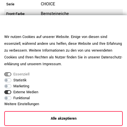
CHOICE
Serie
Bernsteineiche
Front-Farbe
Bernsteineiche
Korpus-Farbe
Bücherregal
Schranktyp
Wir nutzen Cookies auf unserer Website. Einige von diesen sind
Stahlsockel 40 mm hoch, Schwarz
Fußtyp
essenziell, während andere uns helfen, diese Website und Ihre Erfahrung
zu verbessern. Weitere Informationen zu den von uns verwendeten
1 Ordnerhöhe (OH)
Ordnerhöhe
Cookies und Ihren Rechten als Nutzer finden Sie in unserer
Daten­schutz­
Beschichtet mit Melaminharz | kratzfest |
erklärung
und unserem
Impressum
.
lange haltbar | lichtbeständig |
Beschichtung
wasserabweisend
Essenziell
Statistik
Gute Material- und Verarbeitungsqualität |
Marketing
hochwertiger und langlebiger Korpus | E1-
Holzqualität
Externe Medien
Flachpressplatte
Funktional
Seitenwände 18 mm | Rückwand 18 mm |
Weitere Einstellungen
Materialstärke
Deckel und Boden 18 mm
Alle akzeptieren
1 mm starke ABS-Umleimerkante | hohe
Kante
Oberflächenhärte | gute Schlagfestigkeit