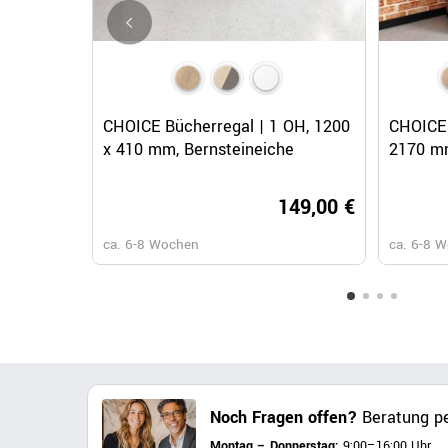
Schnellansicht
CHOICE Bücherregal | 1 OH, 1200
CHOICE 
x 410 mm, Bernsteineiche
2170 mm
149,00 €
ca. 6-8 Wochen
ca. 6-8 
Noch Fragen offen?
Beratung pe
Montag – Donnerstag:
9:00–16:00 Uhr