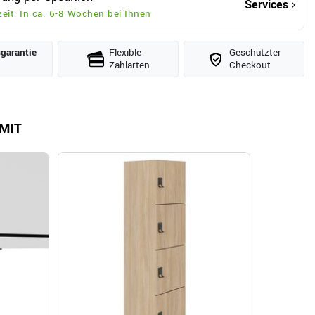
Services
zeit: In ca. 6-8 Wochen bei Ihnen
­garantie
Flexible
Geschützter
Zahlarten
Checkout
MIT