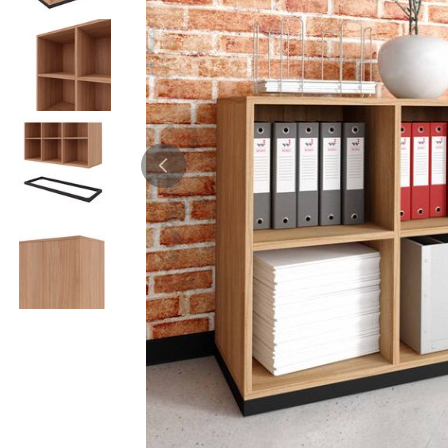
Bürocontainer
Büromöbel-Sets
Standcontainer
Einzelarbeitsplätz
Rollcontainer
Chefbüros
Gruppenarbeitsplä