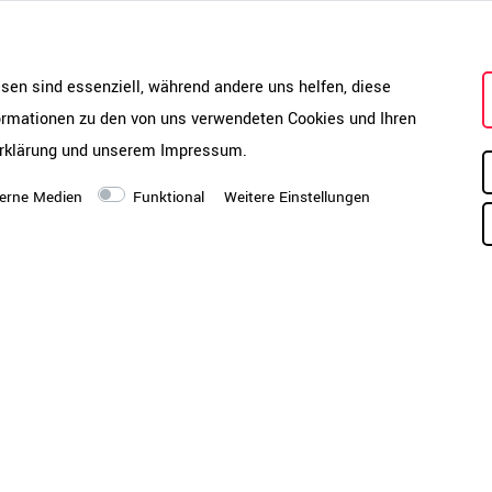
nur an der Wand platzieren, son
Bürokonzepten nutzen.
esen sind essenziell, während andere uns helfen, diese
formationen zu den von uns verwendeten Cookies und Ihren
rklärung
und unserem
Impressum
.
erne Medien
Funktional
Weitere Einstellungen
chen