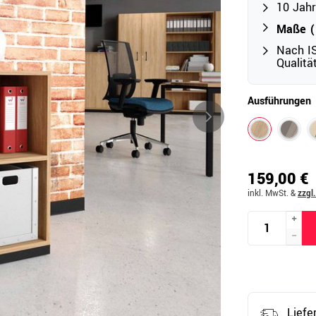
10 Jahr
Maße (B
Nach IS
Outdoor
Qualit
Ampelschirme
e
Schirmständer
Ausführungen
Abdeckhauben & Zubehör
tze
159,00 €
inkl. MwSt.
&
zzgl
Liefe