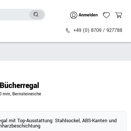
Anmelden
+49 (0) 8709 / 927788
Sitzmöbel
n
Bürostühle
chtische
Besucher- & Konferenzstühle
Bücherregal
Polstermöbel
60 mm, Bernsteineiche
Barhocker
Sitz- & Stehhocker
Zubehör
egal mit Top-Ausstattung: Stahlsockel, ABS-Kanten und
nharzbeschichtung