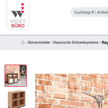
Reg
Büroschränke
Klassische Schranksysteme
Akustik & Sichtschutz
Büroschränke
Stellwände & Trennwände
Aktenschränke
Raum in Raum-Systeme
Schiebetürenschr
Tischtrennwände
Querrollladenschr
Akustik Deckensegel &
Regalschränke
Wandpaneele
Büro Schrankwänd
Spinde
Garderoben
Zubehör