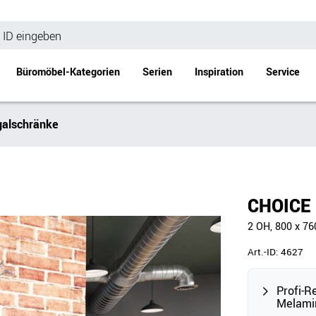
Büromöbel-Kategorien
Serien
Inspiration
Service
alschränke
Bürotische
Empfang
Schreibtische
Empfangstheke
änke
Höhenverstellbare Schreibtische
Beistell- / Cou
CHOICE 
änke
Konferenztische
2 OH, 800 x 7
Stehtische
e
Besprechungstische
Art.-ID:
4627
Tischgestelle
Schreibtischplatten
Profi-R
Melami
Anbautische & Zubehör