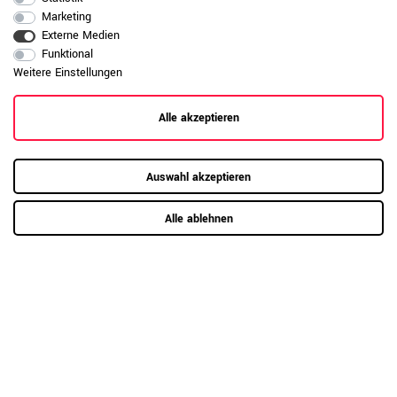
Marketing
Externe Medien
Funktional
RAUMKONZEPT GESUCHT?
Weitere Einstellungen
Jetzt zum Büroplanungs-Service
Alle akzeptieren
Hier mehr erfahren
Auswahl akzeptieren
Alle ablehnen
Kundenrezensionen
(0)
5
0
4
0
3
0
2
0
1
0