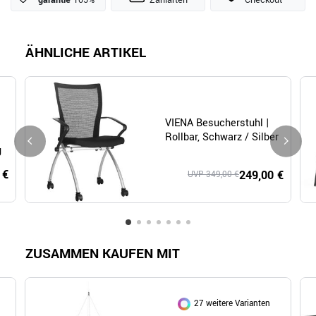
garantie
105%
Zahlarten
Checkout
ÄHNLICHE ARTIKEL
VIENA Besucherstuhl |
Rollbar, Schwarz / Silber
g
 €
249,00 €
UVP 349,00 €
ZUSAMMEN KAUFEN MIT
27 weitere Varianten