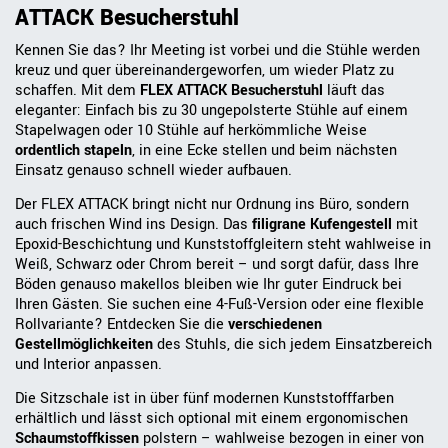
ATTACK Besucherstuhl
Kennen Sie das? Ihr Meeting ist vorbei und die Stühle werden
kreuz und quer übereinandergeworfen, um wieder Platz zu
schaffen. Mit dem
FLEX ATTACK Besucherstuhl
läuft das
eleganter: Einfach bis zu 30 ungepolsterte Stühle auf einem
Stapelwagen oder 10 Stühle auf herkömmliche Weise
ordentlich stapeln
, in eine Ecke stellen und beim nächsten
Einsatz genauso schnell wieder aufbauen.
Der FLEX ATTACK bringt nicht nur Ordnung ins Büro, sondern
auch frischen Wind ins Design. Das
filigrane Kufengestell
mit
Epoxid-Beschichtung und Kunststoffgleitern steht wahlweise in
Weiß, Schwarz oder Chrom bereit – und sorgt dafür, dass Ihre
Böden genauso makellos bleiben wie Ihr guter Eindruck bei
Ihren Gästen. Sie suchen eine 4-Fuß-Version oder eine flexible
Rollvariante? Entdecken Sie die
verschiedenen
Gestellmöglichkeiten
des Stuhls, die sich jedem Einsatzbereich
und Interior anpassen.
Die Sitzschale ist in über fünf modernen Kunststofffarben
erhältlich und lässt sich optional mit einem ergonomischen
Schaumstoffkissen
polstern – wahlweise bezogen in einer von