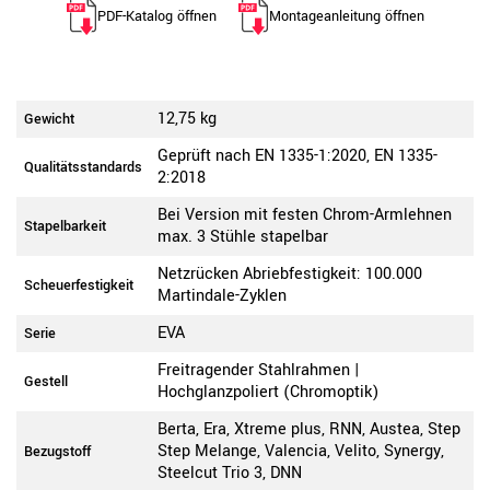
PDF-Katalog öffnen
Montageanleitung öffnen
12,75 kg
Gewicht
Geprüft nach EN 1335-1:2020, EN 1335-
Qualitätsstandards
2:2018
Bei Version mit festen Chrom-Armlehnen
Stapelbarkeit
max. 3 Stühle stapelbar
Netzrücken Abriebfestigkeit: 100.000
Scheuerfestigkeit
Martindale-Zyklen
EVA
Serie
Freitragender Stahlrahmen |
Gestell
Hochglanzpoliert (Chromoptik)
Berta, Era, Xtreme plus, RNN, Austea, Step
Step Melange, Valencia, Velito, Synergy,
Bezugstoff
Steelcut Trio 3, DNN