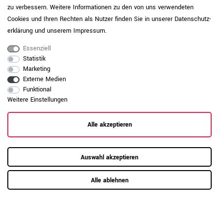
Cyber, Austea, Lucia) regelmäßig ab und
Produktpflege-
zu verbessern. Weitere Informationen zu den von uns verwendeten
Polyester
entfernen Sie Verschmutzungen zeitnah
Cookies und Ihren Rechten als Nutzer finden Sie in unserer
Daten­schutz­
mit einem weichen Tuch und mildem
Reinigungsmittel, um Optik und Komfort
erklärung
und unserem
Impressum
.
langfristig zu erhalten.
Essenziell
Pflegehinweis: Saugen Sie Wollbezüge
Statistik
(Steelcut Trio 3, Synergy, Velito, Velito
Marketing
presto) regelmäßig schonend ab und
Externe Medien
Produktpflege-
entfernen Sie Verschmutzungen zeitnah
Funktional
Wolle
mit einem weichen Tuch und mildem
Weitere Einstellungen
Reinigungsmittel, um Optik und Komfort
langfristig zu erhalten.
Alle akzeptieren
Daten zur allgemeinen Produktsicherheit
Produktsicherheit
anzeigen
Auswahl akzeptieren
Alle ablehnen