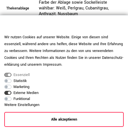
Farbe der Ablage sowie Sockelleiste
wählbar: Weiß, Perlgrau, Cubanitgrau,
Thekenablage
Anthrazit, Nussbaum
Thekenfarbe
Nussbaum
Front
Beschichtet mit Melaminharz | kratzfest |
Wir nutzen Cookies auf unserer Website. Einige von diesen sind
lange haltbar | lichtbeständig |
Beschichtung
essenziell, während andere uns helfen, diese Website und Ihre Erfahrung
wasserabweisend
zu verbessern. Weitere Informationen zu den von uns verwendeten
Gute Material- und Verarbeitungsqualität |
Cookies und Ihren Rechten als Nutzer finden Sie in unserer
Daten­schutz­
Holzqualität
18 mm starke E1-Flachpressplatten
erklärung
und unserem
Impressum
.
1-2 mm starke ABS-Umleimerkanten | hohe
Essenziell
Kante
Oberflächenhärte | gute Schlagfestigkeit
Statistik
Marketing
Die Lieferung erfolgt per Speditionsversand
Externe Medien
frei Bordsteinkante. Ihre Ware erreicht Sie
Funktional
sicher verpackt auf einer Einwegpalette.
Weitere Einstellungen
Wahlweise können Sie einen
Lieferung
Vertrageservice hinzubuchen und erhalten
Ihre Ware frei Verwendungsstelle, ohne
Alle akzeptieren
Palette.