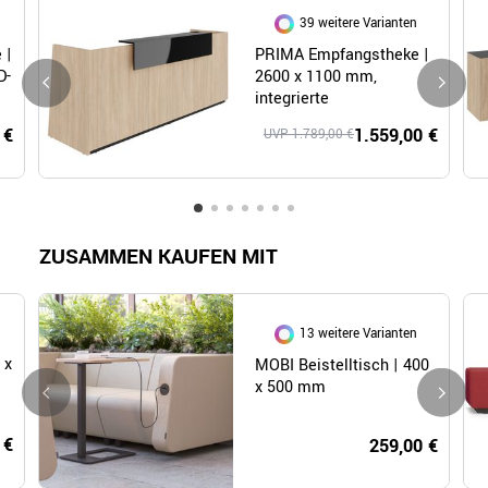
39 weitere Varianten
 |
PRIMA Empfangstheke |
D-
2600 x 1100 mm,
integrierte
Kabeldurchlässe,
 €
1.559,00 €
UVP 1.789,00 €
optional LED-Beleuchtung
ZUSAMMEN KAUFEN MIT
13 weitere Varianten
 x
MOBI Beistelltisch | 400
x 500 mm
 €
259,00 €