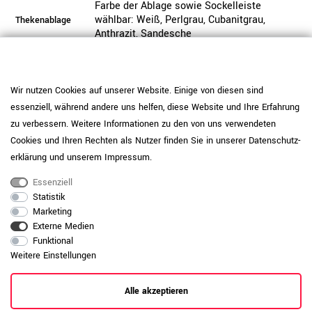
Farbe der Ablage sowie Sockelleiste
wählbar: Weiß, Perlgrau, Cubanitgrau,
Thekenablage
Anthrazit, Sandesche
Thekenfarbe
Sandesche
Front
Beschichtet mit Melaminharz | kratzfest |
Wir nutzen Cookies auf unserer Website. Einige von diesen sind
lange haltbar | lichtbeständig |
Beschichtung
essenziell, während andere uns helfen, diese Website und Ihre Erfahrung
wasserabweisend
zu verbessern. Weitere Informationen zu den von uns verwendeten
Gute Material- und Verarbeitungsqualität |
Cookies und Ihren Rechten als Nutzer finden Sie in unserer
Daten­schutz­
Holzqualität
18 mm starke E1-Flachpressplatten
erklärung
und unserem
Impressum
.
1-2 mm starke ABS-Umleimerkanten | hohe
Essenziell
Kante
Oberflächenhärte | gute Schlagfestigkeit
Statistik
Marketing
Die Lieferung erfolgt per Speditionsversand
Externe Medien
frei Bordsteinkante. Ihre Ware erreicht Sie
Funktional
sicher verpackt auf einer Einwegpalette.
Weitere Einstellungen
Wahlweise können Sie einen
Lieferung
Vertrageservice hinzubuchen und erhalten
Ihre Ware frei Verwendungsstelle, ohne
Alle akzeptieren
Palette.