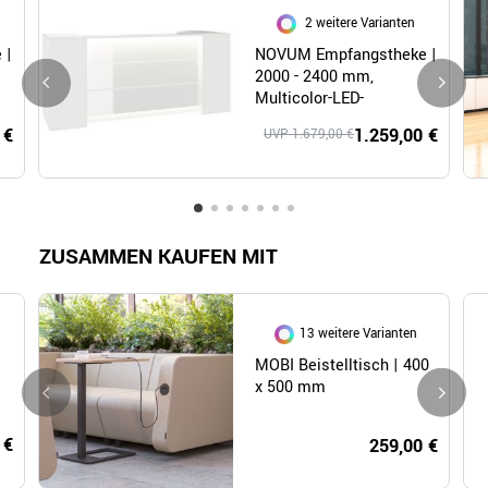
2 weitere Varianten
 |
NOVUM Empfangstheke |
2000 - 2400 mm,
Multicolor-LED-
Beleuchtung, Weiß
 €
1.259,00 €
UVP 1.679,00 €
ZUSAMMEN KAUFEN MIT
13 weitere Varianten
MOBI Beistelltisch | 400
x 500 mm
 €
259,00 €