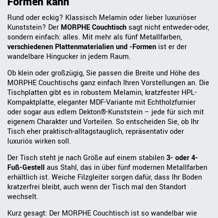
Formen kann
Rund oder eckig? Klassisch Melamin oder lieber luxuriöser
Kunststein? Der
MORPHE Couchtisch
sagt nicht entweder-oder,
sondern einfach: alles. Mit mehr als fünf Metallfarben,
verschiedenen Plattenmaterialien und -Formen
ist er der
wandelbare Hingucker in jedem Raum.
Ob klein oder großzügig, Sie passen die Breite und Höhe des
MORPHE Couchtischs ganz einfach Ihren Vorstellungen an. Die
Tischplatten gibt es in robustem Melamin, kratzfester HPL-
Kompaktplatte, eleganter MDF-Variante mit Echtholzfurnier
oder sogar aus edlem Dekton®-Kunststein – jede für sich mit
eigenem Charakter und Vorteilen. So entscheiden Sie, ob Ihr
Tisch eher praktisch-alltagstauglich, repräsentativ oder
luxuriös wirken soll.
Der Tisch steht je nach Größe auf einem stabilen
3- oder 4-
Fuß-Gestell
aus Stahl, das in über fünf modernen Metallfarben
erhältlich ist. Weiche Filzgleiter sorgen dafür, dass Ihr Boden
kratzerfrei bleibt, auch wenn der Tisch mal den Standort
wechselt.
Kurz gesagt: Der MORPHE Couchtisch ist so wandelbar wie