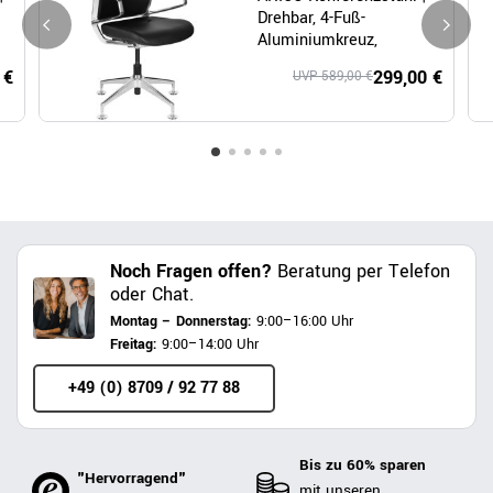
Drehbar, 4-Fuß-
Aluminiumkreuz,
Schwarz
 €
299,00 €
UVP 589,00 €
Noch Fragen offen?
Beratung per Telefon
oder Chat.
Montag – Donnerstag:
9:00–16:00 Uhr
Freitag:
9:00–14:00 Uhr
+49 (0) 8709 / 92 77 88
Bis zu 60% sparen
"Hervorragend"
mit unseren