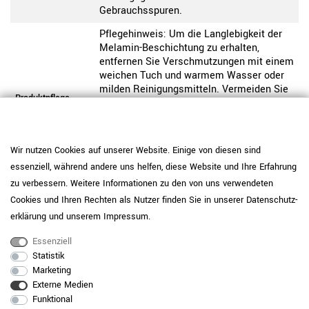
Gebrauchsspuren.
Pflegehinweis: Um die Langlebigkeit der
Melamin-Beschichtung zu erhalten,
entfernen Sie Verschmutzungen mit einem
weichen Tuch und warmem Wasser oder
milden Reinigungsmitteln. Vermeiden Sie
Produktpflege-
stehende Feuchtigkeit. Bei hoher
Melamin
Beanspruchung können optional
Unterlagen oder Schutzmatten oder
Filzgleiter verwendet werden. Große Hitze
Wir nutzen Cookies auf unserer Website. Einige von diesen sind
oder scharfkantige Gegenstände können
essenziell, während andere uns helfen, diese Website und Ihre Erfahrung
die Oberfläche beschädigen.
zu verbessern. Weitere Informationen zu den von uns verwendeten
Pflegehinweis: Reinigen Sie
Cookies und Ihren Rechten als Nutzer finden Sie in unserer
Daten­schutz­
pulverbeschichtete Oberflächen mit einem
erklärung
und unserem
Impressum
.
weichen Tuch und wischen Sie bei Bedarf
Produktpflege-
leicht feucht nach. Vermeiden Sie
Essenziell
Metall
aggressive oder scheuernde
Statistik
Reinigungsmittel, um die Beschichtung
Marketing
dauerhaft zu schützen.
Externe Medien
Funktional
Daten zur allgemeinen Produktsicherheit