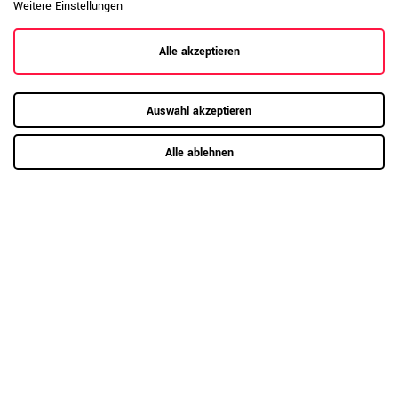
Produktsicherheit
Weitere Einstellungen
anzeigen
Alle akzeptieren
Auswahl akzeptieren
Alle ablehnen
RAUMKONZEPT GESUCHT?
Jetzt zum Büroplanungs-Service