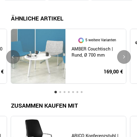
ÄHNLICHE ARTIKEL
5 weitere Varianten
00
AMBER Couchtisch |
Rund, Ø 700 mm
 €
169,00 €
ZUSAMMEN KAUFEN MIT
|
ARICO Konferenzstuhl |