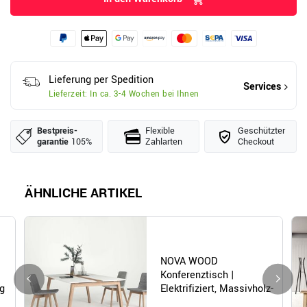
Lieferung per Spedition
Services
Lieferzeit: In ca. 3-4 Wochen bei Ihnen
Bestpreis­
Flexible
Geschützter
garantie
105%
Zahlarten
Checkout
ÄHNLICHE ARTIKEL
NOVA WOOD
Konferenztisch |
ng
Elektrifiziert, Massivholz-
Gestell, 1200 x 1200 mm,