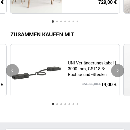
 €
729,00 €
HPL Weiß
ZUSAMMEN KAUFEN MIT
UNI Verlängerungskabel |
3000 mm, GST18i3-
Buchse und -Stecker
 €
14,00 €
UVP 20,00 €