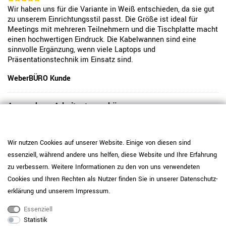
Wir haben uns für die Variante in Weiß entschieden, da sie gut
zu unserem Einrichtungsstil passt. Die Größe ist ideal für
Meetings mit mehreren Teilnehmern und die Tischplatte macht
einen hochwertigen Eindruck. Die Kabelwannen sind eine
sinnvolle Ergänzung, wenn viele Laptops und
Präsentationstechnik im Einsatz sind.
WeberBÜRO Kunde
Angenehme Arbeitsatmosphäre
Der Tisch steht stabil, nichts wackelt. Die Kabelklappen
erleichtern das strukturierte Arbeiten sehr.
Wir nutzen Cookies auf unserer Website. Einige von diesen sind
essenziell, während andere uns helfen, diese Website und Ihre Erfahrung
WeberBÜRO Kunde
zu verbessern. Weitere Informationen zu den von uns verwendeten
Cookies und Ihren Rechten als Nutzer finden Sie in unserer
Daten­schutz­
Viel Platz und moderne Optik
erklärung
und unserem
Impressum
.
Essenziell
Die Größe des Tisches ist beeindruckend und macht
Statistik
Besprechungen mit vielen Personen angenehm. Die Oberfläche