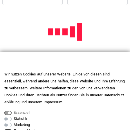
Wir nutzen Cookies auf unserer Website. Einige von diesen sind
essenziell, während andere uns helfen, diese Website und Ihre Erfahrung
Bürotisch: Das Herzstück Ihres
zu verbessern. Weitere Informationen zu den von uns verwendeten
Arbeitsplatzes bei WeberBÜRO
Cookies und Ihren Rechten als Nutzer finden Sie in unserer
Daten­schutz­
erklärung
und unserem
Impressum
.
Bei WeberBÜRO verstehen wir, dass ein Bürotisch weit
mehr ist als nur eine Arbeitsfläche. Er ist der zentrale
Essenziell
Punkt Ihrer Produktivität, ein Ort für kreative Ideen und ein
Statistik
maßgebliches Element für Ihre Gesundheit im
Marketing
Arbeitsalltag. Seit unserer Gründung im Jahr 1994 sind wir