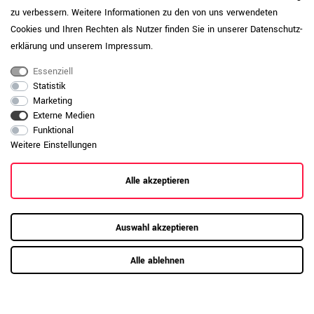
Oberfläche. Je höher der Wert, desto
zu verbessern. Weitere Informationen zu den von uns verwendeten
widerstandsfähiger ist die Platte
Cookies und Ihren Rechten als Nutzer finden Sie in unserer
Daten­schutz­
gegenüber sichtbaren Gebrauchsspuren.
erklärung
und unserem
Impressum
.
Daten zur allgemeinen Produktsicherheit
Produktsicherheit
anzeigen
Essenziell
Statistik
Marketing
Externe Medien
Funktional
Weitere Einstellungen
Alle akzeptieren
Auswahl akzeptieren
Alle ablehnen
RAUMKONZEPT GESUCHT?