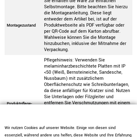
Sie erhalten die Ware zur einfachen
Selbstmontage. Bitte beachten Sie hierzu
die Montageanleitung. Diese liegt
entweder dem Artikel bei, ist auf der
Produktwebseite als PDF verfügbar oder
Montagezustand
per QR-Code auf dem Karton abrufbar.
Wahlweise können Sie die Montage
hinzubuchen, inklusive der Mitnahme der
Verpackung.
Pflegehinweis: Verwenden Sie
melaminharzbeschichtete Platten mit IP
<50 (Weiß, Bernsteineiche, Sandesche,
Nussbaum) mit zusätzlichem
Oberflächenschutz wie Schreibunterlagen,
da diese anfälliger für Kratzer sind. Nutzen
Sie Unterlagen oder Filzgleiter und
entfernen Sie Verschmutzungen mit einem
Produktpflege-
Melamin-IP<50
weichen Tuch und milden
Reinigungsmitteln. Vermeiden Sie
stehende Feuchtigkeit. Der IP-Wert, also
der „Initial Wear Point indicator“,
Wir nutzen Cookies auf unserer Website. Einige von diesen sind
beschreibt die Abriebfestigkeit einer
essenziell, während andere uns helfen, diese Website und Ihre Erfahrung