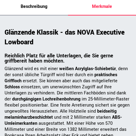
Beschreibung
Merkmale
Glänzende Klassik - das NOVA Executive
Lowboard
Reichlich Platz für alle Unterlagen, die Sie gerne
griffbereit haben möchten.
Glänzend wird es mit einer
weißen Acrylglas-Schiebetür
, denn
der sonst übliche Türgriff wird hier durch ein
praktisches
Griffloch
ersetzt. Sie können aber auch das mitgelieferte
Schloss
einsetzen, um unerwünschten Zugriff auf Ihre
Unterlagen zu verhindern. Die mittleren Fachböden sind dank
der
durchgängigen Lochreihenbohrung
im 25-Millimeter-Raster
flexibel positionierbar. Eine feste Arretierung sichert sie gegen
ungewolltes Herausziehen. Alle Holzteile sind
beidseitig
melaminharzbeschichtet
und mit 2 Millimeter starken
ABS-
Umleimerkanten
ausgestattet. Mit einer Höhe von 570
Millimeter und einer Breite von 1382 Millimeter erweitert das
Bookcase Ihren Arbeitsplatz über Eck und bietet neben