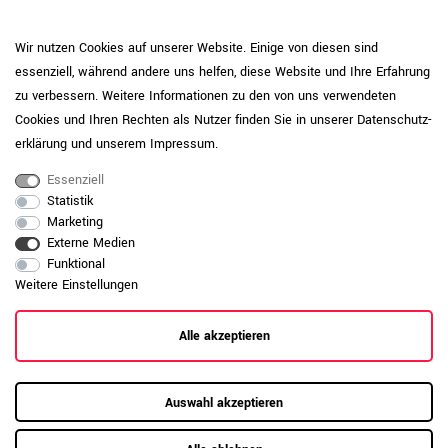
entfernen Sie Verschmutzungen mit einem
Produktpflege-
Melamin-IP<50
weichen Tuch und milden
Reinigungsmitteln. Vermeiden Sie
Wir nutzen Cookies auf unserer Website. Einige von diesen sind
stehende Feuchtigkeit. Der IP-Wert, also
essenziell, während andere uns helfen, diese Website und Ihre Erfahrung
der „Initial Wear Point indicator“,
zu verbessern. Weitere Informationen zu den von uns verwendeten
beschreibt die Abriebfestigkeit einer
Oberfläche. Je höher der Wert, desto
Cookies und Ihren Rechten als Nutzer finden Sie in unserer
Daten­schutz­
widerstandsfähiger ist die Platte
erklärung
und unserem
Impressum
.
gegenüber sichtbaren Gebrauchsspuren.
Essenziell
Daten zur allgemeinen Produktsicherheit
Statistik
Produktsicherheit
anzeigen
Marketing
Externe Medien
Funktional
Weitere Einstellungen
Alle akzeptieren
Auswahl akzeptieren