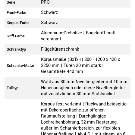
PRO
Serie
Schwarz
Front-Farbe
Schwarz
Korpus-Farbe
Aluminium-Dreholive | Bügelgriff matt
Griff-Farbe
verchromt
Flügeltürenschrank
Schranktyp
Korpusmaße (BxTxH) 800 - 1200 x 420 x
2250 mm | Türen 20 mm stark |
Schränke-Maße
Gesamttiefe 440 mm
Wahl aus 30 mm Nivelliergleiter mit 10 mm
Höhenausgleich oder diese Nivelliergleiter
Fußtyp
mit zusätzlichem 30 mm Stahlsockel
Korpus fest verleimt | Rückwand beidseitig
mit Dekoroberfläche zur offenen
Raumaufstellung | Durchgängige
Lochreihenbohrung, 32 mm Rasterung,
außer im Scharnierbereich, zur flexiblen
Höhenaufteilung | Ab 4 OH mit einem, ab 6