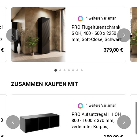
4 weitere Varianten
 |
PRO Flügeltürenschrank |
6 OH, 400 - 600 x 2250
rz
mm, Soft-Close, Schwarz
 €
379,00 €
ZUSAMMEN KAUFEN MIT
4 weitere Varianten
PRO Aufsatzregal | 1 OH,
 3
800 - 1600 x 370 mm,
verleimter Korpus,
Schwarz
 €