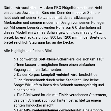
Dürfen wir vorstellen: Mit dem PRO Flügeltürenschrank zieht
ein echtes Juwel in Ihr Büro ein. Denn der massive Schrank
hebt sich mit seiner Spitzenqualität, den erstklassigen
Merkmalen und seinem modernen Design von seinen Kollegen
ab. Mit seiner beeindruckenden Höhe von 6 Ordnerhöhen ist
dieses Modell ein wahres Schwergewicht, das massig Platz
bietet. Es erstreckt sich von 800 bis 1200 mm in der Breite und
bietet reichlich Stauraum bis an die Decke.
Alle Highlights auf einen Blick:
Hochwertige
Soft-Close-Scharniere
, die sich um 110°
öffnen lassen, ermöglichen Ihnen einen einfachen
Zugang zu Ihren Dokumenten.
Da der Korpus
komplett verleimt
wird, besticht der
Flügeltürenschrank durch seine Stabilität. Und keine
Sorge: Wir liefern Ihnen den Schrank montagefertig und
einsatzbereit.
Die Rückwand ist ein mit
Finish
versehenes Statement,
das den Schrank auch von hinten betrachtet zu einem
echten Hingucker macht.
Der
ABS-Kantenumleimer
gewährleistet eine erhöhte