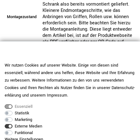
Schrank also bereits vormontiert geliefert.
Kleinere Endmontageschritte, wie das
Anbringen von Griffen, Rollen usw. können
Montagezustand
erforderlich sein. Bitte beachten Sie hierzu
die Montageanleitung. Diese liegt entweder
dem Artikel bei, ist auf der Produktwebseite
als PDF verfügbar oder per QR-Code auf
dem Karton abrufbar. Wahlweise können
Sie die Montage hinzubuchen, inklusive der
Mitnahme der Verpackung.
Wir nutzen Cookies auf unserer Website. Einige von diesen sind
Dieses Produkt ist nicht vorgefertigt und
essenziell, während andere uns helfen, diese Website und Ihre Erfahrung
wird individuell für Sie produziert. Bitte
Hinweis
zu verbessern. Weitere Informationen zu den von uns verwendeten
beachten Sie unsere Widerrufsbelehrung.
Cookies und Ihren Rechten als Nutzer finden Sie in unserer
Daten­schutz­
Pflegehinweis: Setzen Sie
erklärung
und unserem
Impressum
.
melaminharzbeschichtete Platten mit IP
<150 (Perlgrau, Anthrazit, Cubanitgrau,
Essenziell
Schwarz) bei normaler Nutzung ein und
Statistik
ergänzen Sie bei hoher Beanspruchung
Marketing
optional Unterlagen oder Schutzmatten.
Externe Medien
Entfernen Sie Verschmutzungen mit einem
Funktional
Produktpflege-
weichen Tuch und milden
Weitere Einstellungen