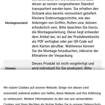
dieser an seinen vorgesehenen Standort
transportiert werden kann. Sie erhalten den
Schrank also bereits vormontiert geliefert.
Kleinere Endmontageschritte, wie das
Anbringen von Griffen, Rollen usw. können
Montagezustand
erforderlich sein. Bitte beachten Sie hierzu
die Montageanleitung. Diese liegt entweder
dem Artikel bei, ist auf der Produktwebseite
als PDF verfügbar oder per QR-Code auf
dem Karton abrufbar. Wahlweise können
Sie die Montage hinzubuchen, inklusive der
Mitnahme der Verpackung.
Dieses Produkt ist nicht vorgefertigt und
wird individuell für Sie produziert. Bitte
Hinweis
beachten Sie unsere Widerrufsbelehrung.
Pflegehinweis: Setzen Sie
melaminharzbeschichtete Platten mit IP
Wir nutzen Cookies auf unserer Website. Einige von diesen sind
<150 (Perlgrau, Anthrazit, Cubanitgrau,
essenziell, während andere uns helfen, diese Website und Ihre Erfahrung
Schwarz) bei normaler Nutzung ein und
zu verbessern. Weitere Informationen zu den von uns verwendeten
ergänzen Sie bei hoher Beanspruchung
optional Unterlagen oder Schutzmatten.
Cookies und Ihren Rechten als Nutzer finden Sie in unserer
Daten­schutz­