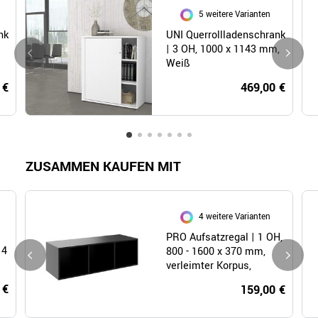
5 weitere Varianten
nk
UNI Querrollladenschrank
| 3 OH, 1000 x 1143 mm,
Weiß
 €
469,00 €
ZUSAMMEN KAUFEN MIT
4 weitere Varianten
PRO Aufsatzregal | 1 OH,
 4
800 - 1600 x 370 mm,
verleimter Korpus,
Schwarz
 €
159,00 €