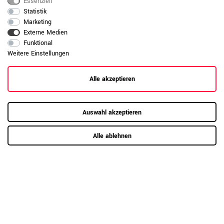
Essenziell
Melamin
Beanspruchung können optional Unterlagen
Statistik
oder Schutzmatten oder Filzgleiter
Marketing
verwendet werden. Große Hitze oder
Externe Medien
scharfkantige Gegenstände können die
Funktional
Oberfläche beschädigen.
Weitere Einstellungen
Daten zur allgemeinen Produktsicherheit
Produktsicherheit
anzeigen
Alle akzeptieren
Auswahl akzeptieren
Alle ablehnen