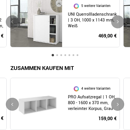
5 weitere Varianten
UNI Querrollladenschrank
2
| 3 OH, 1000 x 1143 mm,
m,
Weiß
 €
469,00 €
ZUSAMMEN KAUFEN MIT
4 weitere Varianten
PRO Aufsatzregal | 1 OH,
800 - 1600 x 370 mm,
verleimter Korpus, Grau
 €
159,00 €