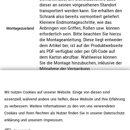
dieser an seinen vorgesehenen Standort
transportiert werden kann. Sie erhalten den
Schrank also bereits vormontiert geliefert.
Kleinere Endmontageschritte, wie das
Anbringen von Griffen, Rollen usw. können
Montagezustand
erforderlich sein. Bitte beachten Sie hierzu
die Montageanleitung. Diese liegt entweder
dem Artikel bei, ist auf der Produktwebseite
als PDF verfügbar oder per QR-Code auf
dem Karton abrufbar. Wahlweise können
Sie die Montage hinzubuchen, inklusive der
Mitnahme der Verpackung.
Dieses Produkt ist nicht vorgefertigt und
wird individuell für Sie produziert. Bitte
Hinweis
beachten Sie unsere Widerrufsbelehrung.
Wir nutzen Cookies auf unserer Website. Einige von diesen sind
essenziell, während andere uns helfen, diese Website und Ihre Erfahrung
Pflegehinweis: Um die Langlebigkeit der
Melamin-Beschichtung zu erhalten,
zu verbessern. Weitere Informationen zu den von uns verwendeten
entfernen Sie Verschmutzungen mit einem
Cookies und Ihren Rechten als Nutzer finden Sie in unserer
Daten­schutz­
weichen Tuch und warmem Wasser oder
erklärung
und unserem
Impressum
.
milden Reinigungsmitteln. Vermeiden Sie
Produktpflege-
stehende Feuchtigkeit. Bei hoher