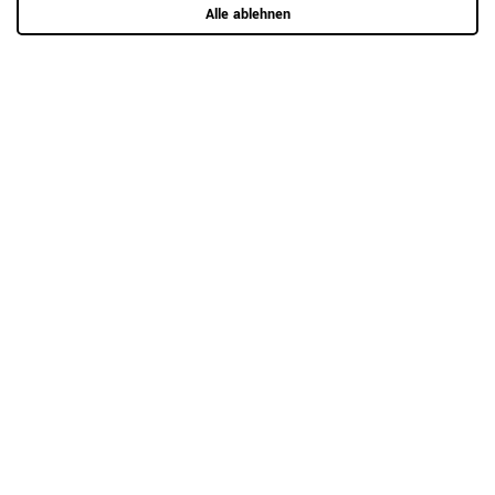
Alle ablehnen
RAUMKONZEPT GESUCHT?
Jetzt zum Büroplanungs-Service
Hier mehr erfahren
Kundenrezensionen
(0)
5
0
4
0
3
0