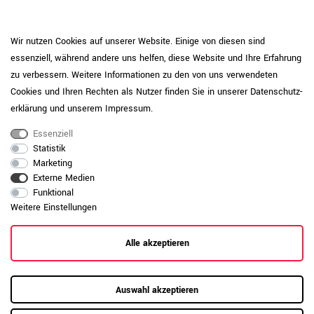
entfernen Sie Verschmutzungen mit einem
weichen Tuch und warmem Wasser oder
milden Reinigungsmitteln. Vermeiden Sie
Wir nutzen Cookies auf unserer Website. Einige von diesen sind
Produktpflege-
stehende Feuchtigkeit. Bei hoher
essenziell, während andere uns helfen, diese Website und Ihre Erfahrung
Melamin
Beanspruchung können optional Unterlagen
zu verbessern. Weitere Informationen zu den von uns verwendeten
oder Schutzmatten oder Filzgleiter
Cookies und Ihren Rechten als Nutzer finden Sie in unserer
Daten­schutz­
verwendet werden. Große Hitze oder
scharfkantige Gegenstände können die
erklärung
und unserem
Impressum
.
Oberfläche beschädigen.
Essenziell
Daten zur allgemeinen Produktsicherheit
Statistik
Produktsicherheit
anzeigen
Marketing
Externe Medien
Funktional
Weitere Einstellungen
Alle akzeptieren
Auswahl akzeptieren