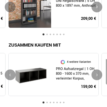
UNI Regalschrank | 5 OH,
800 x 1897 mm, Anthrazit
 €
209,00 €
ZUSAMMEN KAUFEN MIT
4 weitere Varianten
PRO Aufsatzregal | 1 OH,
 5
800 - 1600 x 370 mm,
verleimter Korpus,
Graphit
 €
159,00 €