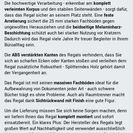
Die hochwertige Verarbeitung - erkennbar am
komplett
verleimten Korpus
und den stabilen Seitenwänden - sorgt dafür,
dass das Regal sicher an seinem Platz steht. Eine
feste
Arretierung
sichert die 25 mm starken Fachböden gegen
ungewolltes Herausziehen und die
beidseitige Melaminharz-
Beschichtung
schützt auch bei starker Nutzung vor Kratzern.
Dadurch wird das Regal viele Jahre Ihr treuer Begleiter in Ihrem
Büroalltag sein.
Die
ABS verstärkten Kanten
des Regals verhindern, dass Sie
sich an scharfen Ecken oder Kanten stoßen und verleihen dem
Regal zusätzliche Robustheit - Splitterndes Holz gehört damit
der Vergangenheit an.
Das Regal ist mit seinen
massiven Fachböden
ideal für die
Aufbewahrung von Dokumenten jeder Art - auch schwere
Bücher trägt es ohne Probleme. Auch als Raumtrenner macht
das Regal dank
Sichtrückwand mit Finish
eine gute Figur.
Um die Lieferung müssen Sie sich keine Sorgen machen, denn
wir liefern Ihnen das Regal
komplett montiert
und sofort
einsatzbereit. Ein klares Plus: Der Hersteller des Regals legt
großen Wert auf Nachhaltigkeit und verwendet ausschließlich