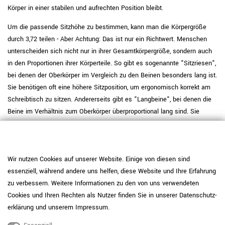
Körper in einer stabilen und aufrechten Position bleibt.
Um die passende Sitzhöhe zu bestimmen, kann man die Körpergröße
durch 3,72 teilen - Aber Achtung: Das ist nur ein Richtwert. Menschen
unterscheiden sich nicht nur in ihrer Gesamtkörpergröße, sondern auch
in den Proportionen ihrer Körperteile. So gibt es sogenannte "Sitzriesen",
bei denen der Oberkörper im Vergleich zu den Beinen besonders lang ist.
Sie benötigen oft eine höhere Sitzposition, um ergonomisch korrekt am
Schreibtisch zu sitzen. Andererseits gibt es "Langbeine", bei denen die
Beine im Verhältnis zum Oberkörper überproportional lang sind. Sie
benötigen in der Regel eine tiefere Sitzposition und profitieren von einer
entsprechend angepassten Sitzhöhe und Tiefe. Es ist daher wichtig,
nicht nur die Gesamtkörpergröße, sondern auch die individuellen
Wir nutzen Cookies auf unserer Website. Einige von diesen sind
Proportionen zu berücksichtigen, um den optimalen Bürostuhl zu finden.
essenziell, während andere uns helfen, diese Website und Ihre Erfahrung
Körpergröße
Empfohlene Sitzhöhe
zu verbessern. Weitere Informationen zu den von uns verwendeten
Cookies und Ihren Rechten als Nutzer finden Sie in unserer
Daten­schutz­
160 cm
43 cm
erklärung
und unserem
Impressum
.