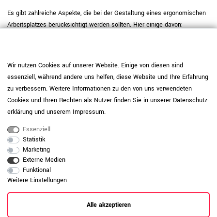
Es gibt zahlreiche Aspekte, die bei der Gestaltung eines ergonomischen
Arbeitsplatzes berücksichtigt werden sollten. Hier einige davon:
Sitzhöhe für Kinder
Die richtige Sitzhöhe ist besonders für Kinder wichtig. Hier sind einige
Wir nutzen Cookies auf unserer Website. Einige von diesen sind
altersabhängige Richtwerte:
essenziell, während andere uns helfen, diese Website und Ihre Erfahrung
2 bis 3 Jahre: 30-35 cm
zu verbessern. Weitere Informationen zu den von uns verwendeten
4 bis 5 Jahre: 35-40 cm
Cookies und Ihren Rechten als Nutzer finden Sie in unserer
Daten­schutz­
6 bis 7 Jahre: 40-45 cm
erklärung
und unserem
Impressum
.
8 bis 9 Jahre: 45-50 cm
10 bis 11 Jahre: 50-55 cm
Essenziell
ab 12 Jahre: 55-60 cm
Statistik
Marketing
Diese Richtwerte sind jedoch nur Orientierungshilfen und können
Externe Medien
individuell angepasst werden.
Funktional
Weitere Einstellungen
Schreibtischposition nach Feng Shui
Wenn Sie den Prinzipien des Feng Shui folgen möchten, sollten Sie vor
Alle akzeptieren
allem den Lichteinfall beachten. Idealerweise sollte das Licht von der