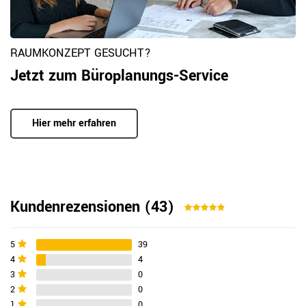
RAUMKONZEPT GESUCHT?
Jetzt zum Büroplanungs-Service
Hier mehr erfahren
Kundenrezensionen
(43)
5
39
4
4
3
0
2
0
1
0