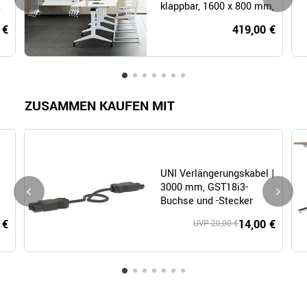
,
klappbar, 1600 x 800 mm,
Weiß
 €
419,00 €
ZUSAMMEN KAUFEN MIT
UNI Verlängerungskabel |
3000 mm, GST18i3-
Buchse und -Stecker
 €
14,00 €
UVP 20,00 €