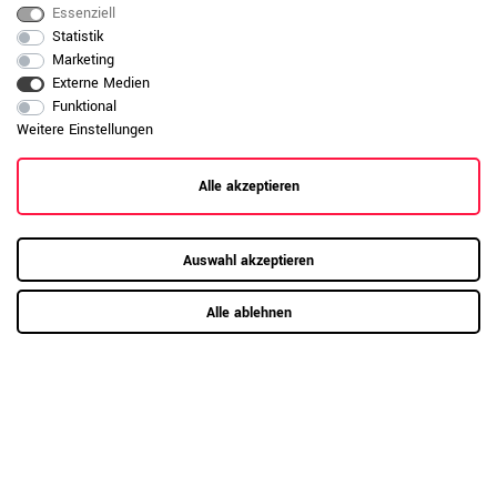
Essenziell
WeberBÜRO Kunde
Statistik
Marketing
Externe Medien
Schick und durchdacht
Funktional
Weitere Einstellungen
Das Dekor in Nussbaum kommt in unserem Büro richtig gut zur
Geltung. Die Kabelwanne ist unauffällig aber sehr praktisch
Alle akzeptieren
gelöst.
WeberBÜRO Kunde
Auswahl akzeptieren
Stabil und funktional
Alle ablehnen
Wir nutzen den Tisch mittlerweile täglich und sind mit der
Qualität zufrieden. Die schwere Platte vermittelt einen
langlebigen Eindruck und die Kabelwanne hilft, den Arbeitsplatz
übersichtlich zu halten. Besonders die Auswahl an
verschiedenen Dekoren war für uns bei der Entscheidung
wichtig, da wir so den passenden Stil gefunden haben. Die
Bootsform sieht modern aus und bietet ausreichend Platz für