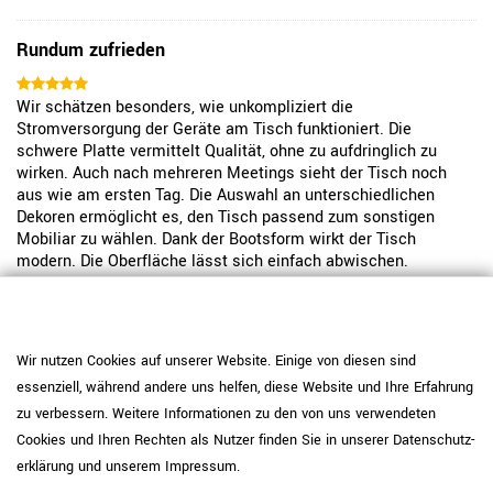
Rundum zufrieden
Wir schätzen besonders, wie unkompliziert die
Stromversorgung der Geräte am Tisch funktioniert. Die
schwere Platte vermittelt Qualität, ohne zu aufdringlich zu
wirken. Auch nach mehreren Meetings sieht der Tisch noch
aus wie am ersten Tag. Die Auswahl an unterschiedlichen
Dekoren ermöglicht es, den Tisch passend zum sonstigen
Mobiliar zu wählen. Dank der Bootsform wirkt der Tisch
modern. Die Oberfläche lässt sich einfach abwischen.
Insgesamt ein solides Produkt, das den Arbeitsalltag
erleichtert.
WeberBÜRO Kunde
Wir nutzen Cookies auf unserer Website. Einige von diesen sind
essenziell, während andere uns helfen, diese Website und Ihre Erfahrung
Schöne Optik und wertige Haptik
zu verbessern. Weitere Informationen zu den von uns verwendeten
Cookies und Ihren Rechten als Nutzer finden Sie in unserer
Daten­schutz­
Schöne Optik und wertige Haptik. Die Größe ist ideal für unser
erklärung
und unserem
Impressum
.
Team und der Tisch steht sehr fest.