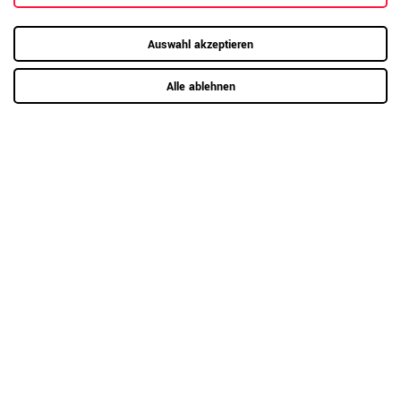
Auswahl akzeptieren
Alle ablehnen
RAUMKONZEPT GESUCHT?
Jetzt zum Büroplanungs-Service
Hier mehr erfahren