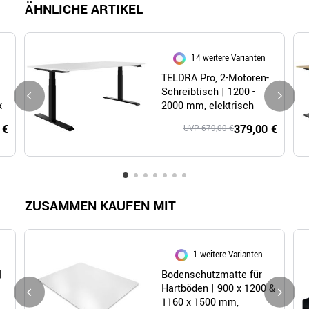
ÄHNLICHE ARTIKEL
14 weitere Varianten
TELDRA Pro, 2-Motoren-
Schreibtisch | 1200 -
x
2000 mm, elektrisch
höhenverstellbar, Weiß
 €
379,00 €
UVP 679,00 €
ZUSAMMEN KAUFEN MIT
1 weitere Varianten
|
Bodenschutzmatte für
Hartböden | 900 x 1200 &
1160 x 1500 mm,