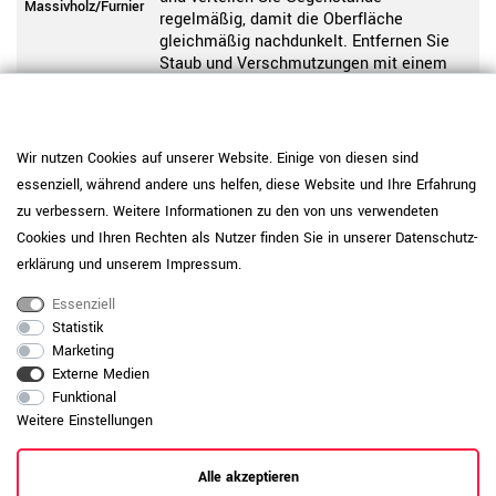
Massivholz/Furnier
regelmäßig, damit die Oberfläche
gleichmäßig nachdunkelt. Entfernen Sie
Staub und Verschmutzungen mit einem
weichen, leicht feuchten, fusselfreien
Tuch in Faserrichtung und wischen Sie
Feuchtigkeit sofort trocken nach.
Verwenden Sie nur lösemittelfreie, milde
Wir nutzen Cookies auf unserer Website. Einige von diesen sind
Reiniger und schützen Sie die Oberfläche
essenziell, während andere uns helfen, diese Website und Ihre Erfahrung
mit Unterlagen vor Kratzern durch heiße
zu verbessern. Weitere Informationen zu den von uns verwendeten
Tassen, Geschirr, Ordner oder Bürogeräte.
Cookies und Ihren Rechten als Nutzer finden Sie in unserer
Daten­schutz­
Pflegehinweis: Reinigen Sie
erklärung
und unserem
Impressum
.
pulverbeschichtete Oberflächen mit einem
weichen Tuch und wischen Sie bei Bedarf
Essenziell
Produktpflege-
leicht feucht nach. Vermeiden Sie
Statistik
Metall
aggressive oder scheuernde
Marketing
Reinigungsmittel, um die Beschichtung
Externe Medien
dauerhaft zu schützen.
Funktional
Weitere Einstellungen
Daten zur allgemeinen Produktsicherheit
Produktsicherheit
anzeigen
Alle akzeptieren