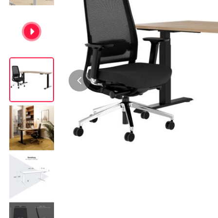
Bürocontainer
Büromöbel-Sets
Standcontainer
Einzelarbeitsplätz
Rollcontainer
Chefbüros
Gruppenarbeitsplä