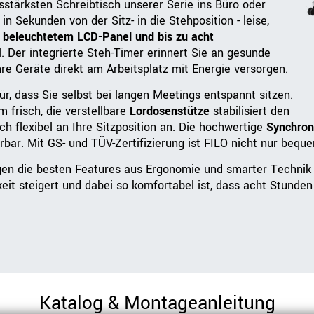
stärksten Schreibtisch unserer Serie ins Büro oder
n Sekunden von der Sitz- in die Stehposition - leise,
 beleuchtetem LCD-Panel und bis zu acht
l. Der integrierte Steh-Timer erinnert Sie an gesunde
e Geräte direkt am Arbeitsplatz mit Energie versorgen.
ür, dass Sie selbst bei langen Meetings entspannt sitzen.
 frisch, die verstellbare
Lordosenstütze
stabilisiert den
h flexibel an Ihre Sitzposition an. Die hochwertige
Synchro
bar. Mit GS- und TÜV-Zertifizierung ist FILO nicht nur beque
en die besten Features aus Ergonomie und smarter Technik 
keit steigert und dabei so komfortabel ist, dass acht Stunden
Katalog & Montageanleitung