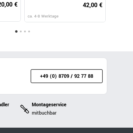
00 €
20,00 €
1.799,00 €
42,00 €
ca. 6-8 Wochen
ca. 4-8 Werktage
ca. 6-8 Wochen
ca. 6-8 Wo
+49 (0) 8709 / 92 77 88
dler
Montageservice
mitbuchbar