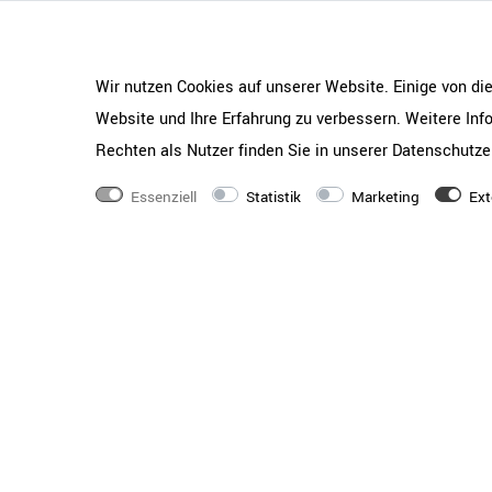
Wir nutzen Cookies auf unserer Website. Einige von di
Website und Ihre Erfahrung zu verbessern. Weitere In
Rechten als Nutzer finden Sie in unserer
Daten­schutz­e
Gewicht
67 kg
Essenziell
Statistik
Marketing
Ext
Serie
TELDRA Pro + FILO
Gestell
5-Stern-Fußkreuz | A
Stuhlmechanik
Synchronmechanik mi
5 Stufen| Einstellbar
Sitzhöhen-/Sitztiefen
Stuhlfarbe
Grau, Schwarz
Rückenlehne
Luftdurchlässiger Net
verstellbare Lordose
Sitzfläche
Formschaum-Polsterk