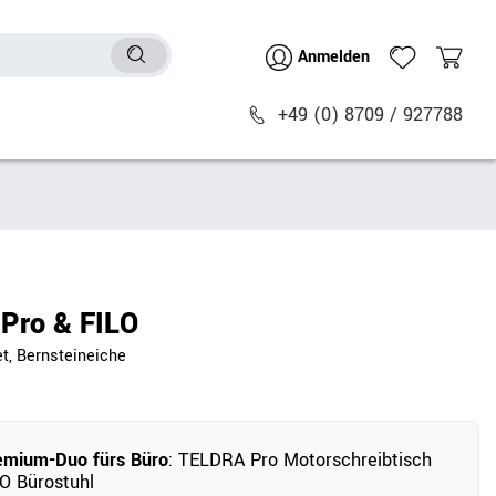
Anmelden
+49 (0) 8709 / 927788
Sitzmöbel
n
Bürostühle
chtische
Besucher- & Konferenzstühle
Pro & FILO
Polstermöbel
et, Bernsteineiche
Barhocker
Sitz- & Stehhocker
Zubehör
emium-Duo fürs Büro
: TELDRA Pro Motorschreibtisch
O Bürostuhl