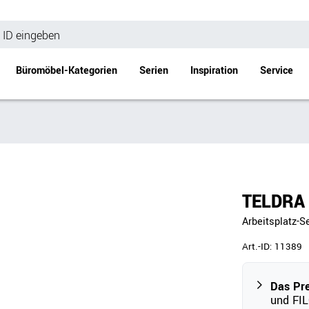
Büromöbel-Kategorien
Serien
Inspiration
Service
Bürotische
Empfang
Schreibtische
Empfangstheke
änke
Höhenverstellbare Schreibtische
Beistell- / Cou
TELDRA 
änke
Konferenztische
Arbeitsplatz-S
Stehtische
e
Besprechungstische
Art.-ID:
11389
Tischgestelle
Schreibtischplatten
Das Pr
und FIL
Anbautische & Zubehör