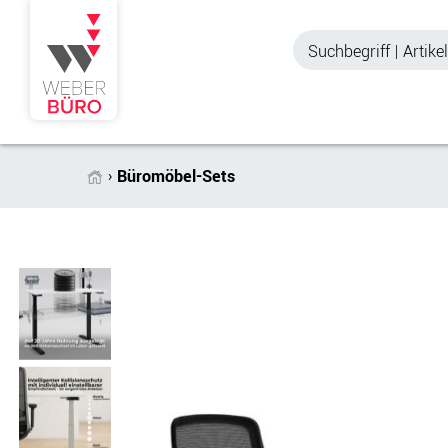
Büromöbel-Sets
Akustik & Sichtschutz
Büroschränke
Stellwände & Trennwände
Aktenschränke
Raum in Raum-Systeme
Schiebetürenschr
Tischtrennwände
Querrollladenschr
Akustik Deckensegel &
Regalschränke
Wandpaneele
Büro Schrankwänd
Spinde
Garderoben
Zubehör