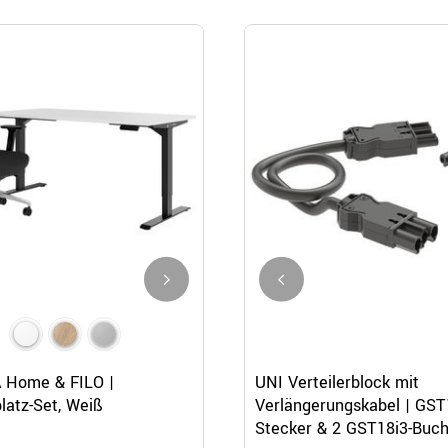
Schnellansicht
Schnellansicht
Schnellansicht
 Home & FILO |
AVION Chefbüro Set - Inklusiv
UNI Verteilerblock mit
latz-Set, Weiß
Montageservice | Afrikanisch
Verlängerungskabel | GST
Eiche
Stecker & 2 GST18i3-Buc