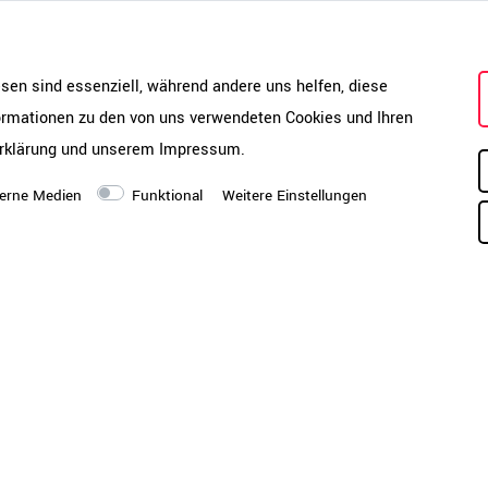
PDF-Katalog öffnen
Montageanleitung öffnen
esen sind essenziell, während andere uns helfen, diese
formationen zu den von uns verwendeten Cookies und Ihren
rklärung
und unserem
Impressum
.
Lieferung
Di
Bo
erne Medien
Funktional
Weitere Einstellungen
ve
kö
luminium hochglanzpoliert
un
t großem Öffnungswinkel in
oh
 auf Körpergewicht |
Hi
verstellung
Montagezustand
Si
Se
Mo
zrücken | Elastische,
Ar
nstütze
ve
ab
issen | Robuster