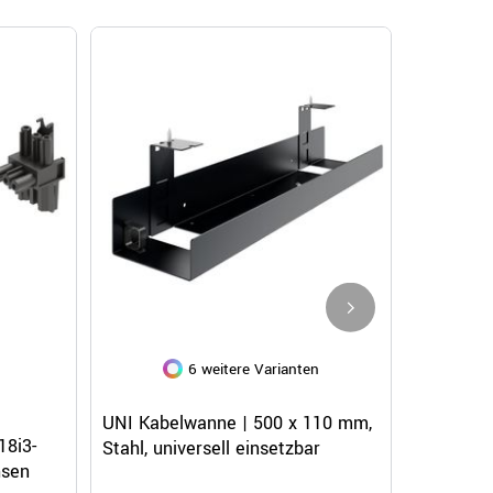
+ 1
6 weitere Varianten
3 w
Schnellansicht
Schnellansicht
Sc
e
VARIAN Chefbüro Set - Inklusive
UNI Kabelwanne | 500 x 110 mm,
PLANA Maxim
CLASSICA
e
18i3-
Montageservice | Afrikanische
Stahl, universell einsetzbar
Eiche
mm, Hand
hsen
Eiche
Italy