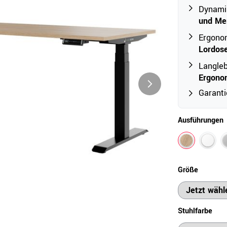
Dynami
und Me
Outdoor
Ergonom
Lordos
Ampelschirme
e
Langleb
Schirmständer
Ergono
Abdeckhauben & Zubehör
tze
Garanti
Ausführungen
Größe
Stuhlfarbe