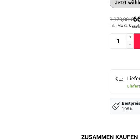
66
1.179,00 €
inkl. MwSt.
&
zzgl
Liefe
Liefer
Bestpreis
105%
ZUSAMMEN KAUFEN 