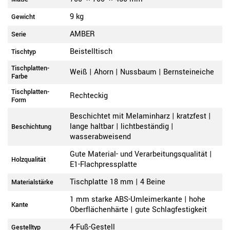
9 kg
Gewicht
AMBER
Serie
Beistelltisch
Tischtyp
Tischplatten-
Weiß | Ahorn | Nussbaum | Bernsteineiche
Farbe
Tischplatten-
Rechteckig
Form
Beschichtet mit Melaminharz | kratzfest |
lange haltbar | lichtbeständig |
Beschichtung
wasserabweisend
Gute Material- und Verarbeitungsqualität |
Holzqualität
E1-Flachpressplatte
Tischplatte 18 mm | 4 Beine
Materialstärke
1 mm starke ABS-Umleimerkante | hohe
Kante
Oberflächenhärte | gute Schlagfestigkeit
4-Fuß-Gestell
Gestelltyp