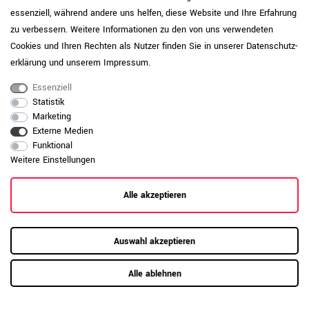
essenziell, während andere uns helfen, diese Website und Ihre Erfahrung
zu verbessern. Weitere Informationen zu den von uns verwendeten
Cookies und Ihren Rechten als Nutzer finden Sie in unserer
Daten­schutz­
erklärung
und unserem
Impressum
.
Essenziell
Statistik
Marketing
Externe Medien
RAUMKONZEPT GESUCHT?
Funktional
Weitere Einstellungen
Jetzt zum Büroplanungs-Service
Alle akzeptieren
Hier mehr erfahren
Auswahl akzeptieren
Alle ablehnen
Kundenrezensionen
(0)