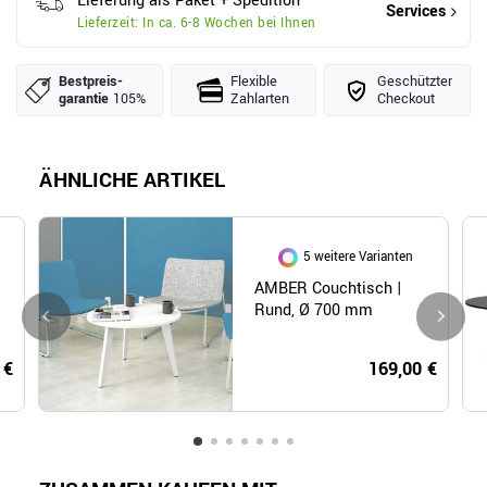
Lieferung als Paket + Spedition
Services
Lieferzeit: In ca. 6-8 Wochen bei Ihnen
Bestpreis­
Flexible
Geschützter
garantie
105%
Zahlarten
Checkout
ÄHNLICHE ARTIKEL
5 weitere Varianten
AMBER Couchtisch |
Rund, Ø 700 mm
 €
169,00 €