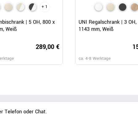
+ 1
+ 2
Schnellansicht
Schnellansicht
Schnellansicht
bischrank | 5 OH, 800 x
UNI Flügeltürenschrank | 5 O
UNI Regalschrank | 3 OH,
m, Weiß
800 x 1897 mm, Anthrazit / W
1143 mm, Weiß
289,00 €
349,
1
erktage
ca. 4-8 Werktage
ca. 4-8 Werktage
r Telefon oder Chat.