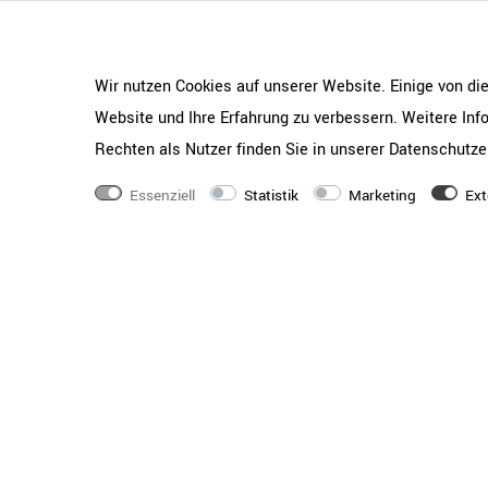
Korpus-Farbe
Unsere Schränke sind 
edlen Holzdekoren erh
Kombinationen mögli
Wir nutzen Cookies auf unserer Website. Einige von di
Griff-Farbe
Unsere Griffe sind in
Website und Ihre Erfahrung zu verbessern. Weitere In
erhältlich
Rechten als Nutzer finden Sie in unserer
Daten­schutz­e
Schranktyp
Kombischrank
Essenziell
Statistik
Marketing
Ext
Fußtyp
Wahlweise Holzsockel
Metallfüße
Ausstattung
Marken-Scharniere vo
100° | Türen lassen s
über ein Klicksystem
Ordnerhöhe
4 bis 6 Ordnerhöhen 
Abschließbar
Hochwertiges 3-Punkt
durchgehende Schließ
Beschichtung
Beschichtet mit Melam