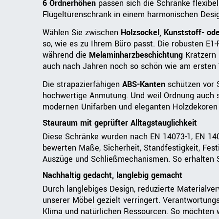
6 Ordnerhöhen
passen sich die Schränke flexibe
Flügeltürenschrank in einem harmonischen Desi
Wählen Sie zwischen
Holzsockel, Kunststoff- od
so, wie es zu Ihrem Büro passt. Die robusten E1-
während die
Melaminharzbeschichtung
Kratzern 
auch nach Jahren noch so schön wie am ersten 
Die strapazierfähigen
ABS-Kanten
schützen vor S
hochwertige Anmutung. Und weil Ordnung auch s
modernen Unifarben und eleganten Holzdekoren e
Stauraum mit geprüfter Alltagstauglichkeit
Diese Schränke wurden nach EN 14073-1, EN 140
bewerten Maße, Sicherheit, Standfestigkeit, Fes
Auszüge und Schließmechanismen. So erhalten Sie
Nachhaltig gedacht, langlebig gemacht
Durch langlebiges Design, reduzierte Materialve
unserer Möbel gezielt verringert. Verantwortung
Klima und natürlichen Ressourcen. So möchten wi