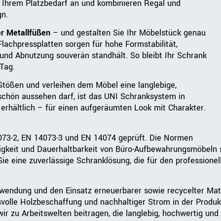
l Ihrem Platzbedarf an und kombinieren Regal und
gn.
er Metallfüßen
– und gestalten Sie Ihr Möbelstück genau
Flachpressplatten sorgen für hohe Formstabilität,
und Abnutzung souverän standhält. So bleibt Ihr Schrank
Tag.
tößen und verleihen dem Möbel eine langlebige,
chön aussehen darf, ist das UNI Schranksystem in
rhältlich – für einen aufgeräumten Look mit Charakter.
73-2, EN 14073-3 und EN 14074 geprüft. Die Normen
tigkeit und Dauerhaltbarkeit von Büro-Aufbewahrungsmöbeln s
 eine zuverlässige Schranklösung, die für den professionelle
rwendung und den Einsatz erneuerbarer sowie recycelter Mat
svolle Holzbeschaffung und nachhaltiger Strom in der Produk
r zu Arbeitswelten beitragen, die langlebig, hochwertig und 