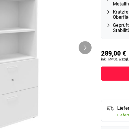
Metall
Kratzfe
Oberfl
Outdoor
Geprüf
Ampelschirme
Stabili
e
Schirmständer
Abdeckhauben & Zubehör
tze
289,00 €
inkl. MwSt.
&
zzgl
Liefe
Liefer