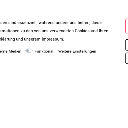
Hi
in stilvollen Unifarben und
Montagezustand
Si
ältlich | Zweifarbige
Se
ch
esen sind essenziell, während andere uns helfen, diese
Mo
 verschiedenen Metallfarben
formationen zu den von uns verwendeten Cookies und Ihren
Ar
ve
rklärung
und unserem
Impressum
.
ab
hi
erne Medien
Funktional
Weitere Einstellungen
Ve
, Kunststofffüße oder
Hinweis
Di
in
n Blum® | Öffnungswinkel:
un
ich einfach und werkzeugfrei
 montieren
Produktpflege-Melamin
Pf
Be
(OH)
Ve
 Schließsystem |
wa
stange | Zylinderschloss
Ve
Be
inharz - kratzfest, lange