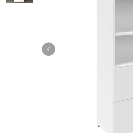
Bürocontainer
Büromöbel-Sets
Standcontainer
Einzelarbeitsplätz
Rollcontainer
Chefbüros
Gruppenarbeitsplä