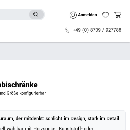
Anmelden
+49 (0) 8709 / 927788
Sitzmöbel
n
Bürostühle
chtische
Besucher- & Konferenzstühle
bischränke
Polstermöbel
und Größe konfigurierbar
Barhocker
Sitz- & Stehhocker
Zubehör
raum, der mitdenkt: schlicht im Design, stark im Detail
uell wählbar mit Holzsockel, Kunststoff- oder