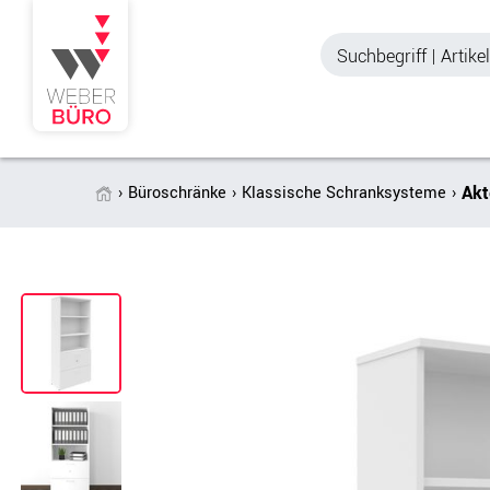
Akt
Büroschränke
Klassische Schranksysteme
Akustik & Sichtschutz
Büroschränke
Stellwände & Trennwände
Aktenschränke
Raum in Raum-Systeme
Schiebetürenschr
Tischtrennwände
Querrollladenschr
Akustik Deckensegel &
Regalschränke
Wandpaneele
Büro Schrankwänd
Spinde
Garderoben
Zubehör