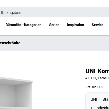
Büromöbel-Kategorien
Serien
Inspiration
Service
enschränke
Bürotische
Empfang
Schreibtische
Empfangstheke
änke
Höhenverstellbare Schreibtische
Beistell- / Cou
UNI Kom
änke
Konferenztische
4-6 OH, Farbe 
Stehtische
e
Besprechungstische
Art.-ID:
11583
Tischgestelle
UNI – Stau
Schreibtischplatten
Anbautische & Zubehör
Individ