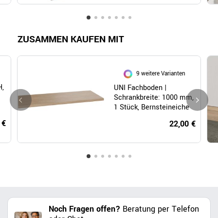
ZUSAMMEN KAUFEN MIT
9 weitere Varianten
H,
UNI Fachboden |
Schrankbreite: 1000 mm,
1 Stück, Bernsteineiche
 €
22,00 €
Noch Fragen offen?
Beratung per Telefon