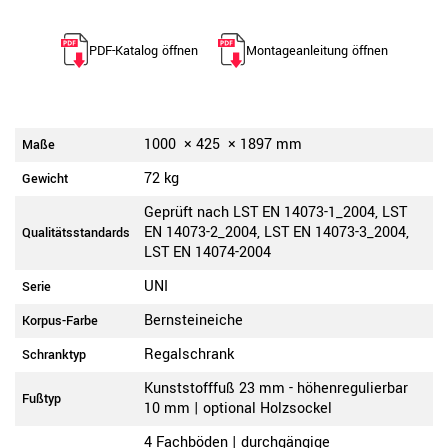
PDF-Katalog öffnen
Montageanleitung öffnen
1000
×
425
×
1897
mm
Maße
72 kg
Gewicht
Geprüft nach LST EN 14073-1_2004, LST
EN 14073-2_2004, LST EN 14073-3_2004,
Qualitätsstandards
LST EN 14074-2004
UNI
Serie
Bernsteineiche
Korpus-Farbe
Regalschrank
Schranktyp
Kunststofffuß 23 mm - höhenregulierbar
Fußtyp
10 mm | optional Holzsockel
4 Fachböden | durchgängige