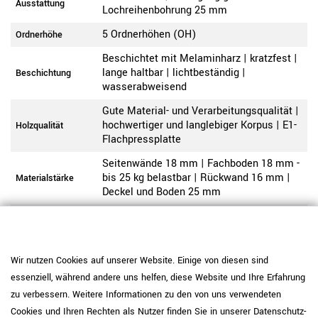
Ausstattung
Lochreihenbohrung 25 mm
5 Ordnerhöhen (OH)
Ordnerhöhe
Beschichtet mit Melaminharz | kratzfest |
lange haltbar | lichtbeständig |
Beschichtung
wasserabweisend
Gute Material- und Verarbeitungsqualität |
hochwertiger und langlebiger Korpus | E1-
Holzqualität
Flachpressplatte
Seitenwände 18 mm | Fachboden 18 mm -
bis 25 kg belastbar | Rückwand 16 mm |
Materialstärke
Deckel und Boden 25 mm
2 mm starke ABS-Umleimerkante | hohe
Kante
Oberflächenhärte | gute Schlagfestigkeit
Die Lieferung erfolgt per
Wir nutzen Cookies auf unserer Website. Einige von diesen sind
Speditionsversand frei Bordsteinkante.
essenziell, während andere uns helfen, diese Website und Ihre Erfahrung
Ihre Ware erreicht Sie sicher verpackt auf
zu verbessern. Weitere Informationen zu den von uns verwendeten
einer Einwegpalette. Wahlweise können
Sie einen Vertrageservice hinzubuchen
Cookies und Ihren Rechten als Nutzer finden Sie in unserer
Daten­schutz­
Lieferung