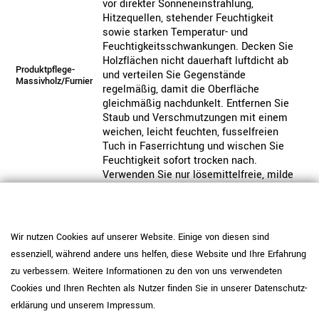
vor direkter Sonneneinstrahlung,
Hitzequellen, stehender Feuchtigkeit
sowie starken Temperatur- und
Feuchtigkeitsschwankungen. Decken Sie
Holzflächen nicht dauerhaft luftdicht ab
Produktpflege-
und verteilen Sie Gegenstände
Massivholz/Furnier
regelmäßig, damit die Oberfläche
gleichmäßig nachdunkelt. Entfernen Sie
Staub und Verschmutzungen mit einem
weichen, leicht feuchten, fusselfreien
Tuch in Faserrichtung und wischen Sie
Feuchtigkeit sofort trocken nach.
Verwenden Sie nur lösemittelfreie, milde
Reiniger und schützen Sie die Oberfläche
mit Unterlagen vor Kratzern durch heiße
Tassen, Geschirr, Ordner oder Bürogeräte.
Wir nutzen Cookies auf unserer Website. Einige von diesen sind
Pflegehinweis: Reinigen Sie
essenziell, während andere uns helfen, diese Website und Ihre Erfahrung
pulverbeschichtete Oberflächen mit einem
weichen Tuch und wischen Sie bei Bedarf
zu verbessern. Weitere Informationen zu den von uns verwendeten
Produktpflege-
leicht feucht nach. Vermeiden Sie
Cookies und Ihren Rechten als Nutzer finden Sie in unserer
Daten­schutz­
Metall
aggressive oder scheuernde
erklärung
und unserem
Impressum
.
Reinigungsmittel, um die Beschichtung