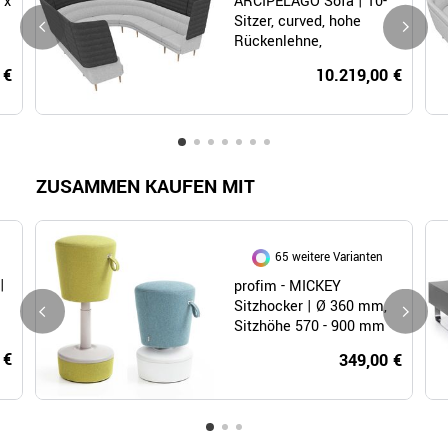
 x
ARCIPELAGO Sofa | 10-
Sitzer, curved, hohe
Rückenlehne,
Bezugsstoffe BERTA /
 €
10.219,00 €
SYNERGY
ZUSAMMEN KAUFEN MIT
65 weitere Varianten
|
profim - MICKEY
Sitzhocker | Ø 360 mm,
Sitzhöhe 570 - 900 mm
 €
349,00 €