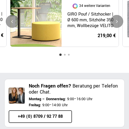
34 weitere Varianten
 |
GIRO Pouf / Sitzhocker |
20
Ø 600 mm, Sitzhöhe 350
r
mm, Wollbezüge VELITO
/ SYNERGY
 €
219,00 €
Noch Fragen offen?
Beratung per Telefon
oder Chat.
Montag – Donnerstag:
9:00–16:00 Uhr
Freitag:
9:00–14:00 Uhr
+49 (0) 8709 / 92 77 88