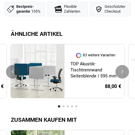
Bestpreis­
Flexible
Geschützter
garantie
105%
Zahlarten
Checkout
ÄHNLICHE ARTIKEL
83 weitere Varianten
TOP Akustik-
Tischtrennwand
Seitenblende | 595 mm
hoch, Bezugsstoffe
 €
88,00 €
LUCIA / VELITO /
SYNERGY
ZUSAMMEN KAUFEN MIT