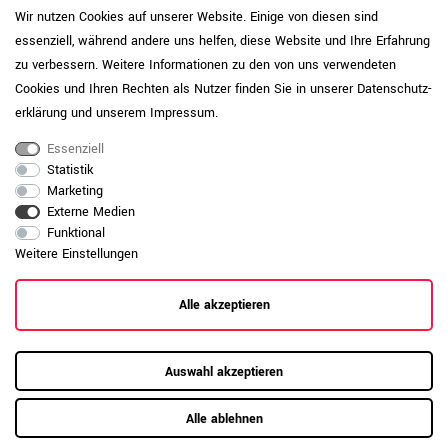
Wir nutzen Cookies auf unserer Website. Einige von diesen sind
Pflegehinweis: Setzen Sie
essenziell, während andere uns helfen, diese Website und Ihre Erfahrung
melaminharzbeschichtete Platten mit IP
zu verbessern. Weitere Informationen zu den von uns verwendeten
<150 (Perlgrau, Anthrazit, Cubanitgrau,
Schwarz) bei normaler Nutzung ein und
Cookies und Ihren Rechten als Nutzer finden Sie in unserer
Daten­schutz­
ergänzen Sie bei hoher Beanspruchung
erklärung
und unserem
Impressum
.
optional Unterlagen oder Schutzmatten.
Entfernen Sie Verschmutzungen mit einem
Essenziell
Produktpflege-
weichen Tuch und milden
Statistik
Melamin-IP<150
Reinigungsmitteln. Vermeiden Sie
Marketing
stehende Feuchtigkeit. Der IP-Wert, also
Externe Medien
der „Initial Wear Point indicator“,
Funktional
beschreibt die Abriebfestigkeit einer
Weitere Einstellungen
Oberfläche. Je höher der Wert, desto
widerstandsfähiger ist die Platte
Alle akzeptieren
gegenüber sichtbaren Gebrauchsspuren.
Daten zur allgemeinen Produktsicherheit
Produktsicherheit
anzeigen
Auswahl akzeptieren
Alle ablehnen