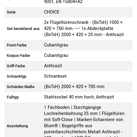
9001, EN 15804+A2
CHOICE
Serie
2x Flügeltürenschrank - (BxTxH) 1000 ×
420 × 760 mm ----- 1x Abdeckplatte
Set bestehend aus
(BxTxH) 2000 × 420 × 25 mm - Anthrazit
Cubanitgrau
Front-Farbe
Cubanitgrau
Korpus-Farbe
Anthrazit
Griff-Farbe
Schrankset
Schranktyp
(BxTxH) 2000 × 420 × 785 mm
Schränke-Maße
Stahlsockel 40 mm hoch, Anthrazit
Fußtyp
1 Fachboden | Durchgängige
Lochreihenbohrung 25 mm | Flügeltüren
mit Soft-Close | Marken-Scharniere von
Blum® | Bügelgriffe aus
Ausstattung
pulverbeschichtetem Metall Anthrazit -