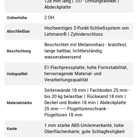
128 mm lang | 107° Öffnungswinkel |
Abdeckplatte
2 OH
Ordnerhöhe
Hochwertiges 2-Punkt-Schließsystem von
Abschließbar
Lehmann® | Zylinderschloss
Beschichtet mit Melaminharz - kratzfest,
lange haltbar, lichtbeständig,
Beschichtung
wasserabweisend
E1-Flachpressplatte, hohe Formstabilität,
hervorragende Material- und
Holzqualität
Verarbeitungsqualität
Seitenwände 18 mm | Fachboden 25 mm -
bis 20 kg belastbar | Rückwand 18 mm |
Deckel und Boden 18 mm | Abdeckplatte
Materialstärke
25 mm ----- Flügeltürenschrank -
Flügeltüren 18 mm
1 mm starke ABS-Umleimerkante, hohe
Kante
Oberflächenhärte, gute Schlagfestigkeit