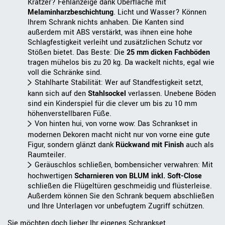
Kratzer? Fehlanzeige dank Oberfläche mit
Melaminharzbeschichtung
. Licht und Wasser? Können
Ihrem Schrank nichts anhaben. Die Kanten sind
außerdem mit ABS verstärkt, was ihnen eine hohe
Schlagfestigkeit verleiht und zusätzlichen Schutz vor
Stößen bietet. Das Beste: Die
25 mm dicken Fachböden
tragen mühelos bis zu 20 kg. Da wackelt nichts, egal wie
voll die Schränke sind.
Stahlharte Stabilität: Wer auf Standfestigkeit setzt,
kann sich auf den
Stahlsockel
verlassen. Unebene Böden
sind ein Kinderspiel für die clever um bis zu 10 mm
höhenverstellbaren Füße.
Von hinten hui, von vorne wow: Das Schrankset in
modernen Dekoren macht nicht nur von vorne eine gute
Figur, sondern glänzt dank
Rückwand mit Finish
auch als
Raumteiler.
Geräuschlos schließen, bombensicher verwahren: Mit
hochwertigen
Scharnieren von BLUM inkl. Soft-Close
schließen die Flügeltüren geschmeidig und flüsterleise.
Außerdem können Sie den Schrank bequem abschließen
und Ihre Unterlagen vor unbefugtem Zugriff schützen.
Sie möchten doch lieber Ihr eigenes Schrankset