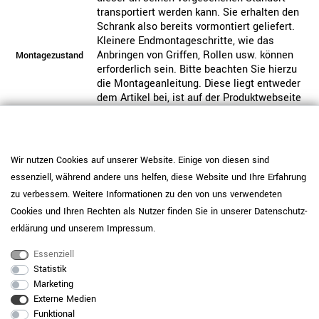
transportiert werden kann. Sie erhalten den
Schrank also bereits vormontiert geliefert.
Kleinere Endmontageschritte, wie das
Anbringen von Griffen, Rollen usw. können
Montagezustand
erforderlich sein. Bitte beachten Sie hierzu
die Montageanleitung. Diese liegt entweder
dem Artikel bei, ist auf der Produktwebseite
als PDF verfügbar oder per QR-Code auf
dem Karton abrufbar. Wahlweise können
Sie die Montage hinzubuchen, inklusive der
Mitnahme der Verpackung.
Wir nutzen Cookies auf unserer Website. Einige von diesen sind
essenziell, während andere uns helfen, diese Website und Ihre Erfahrung
Dieses Produkt ist nicht vorgefertigt und
wird individuell für Sie produziert. Bitte
Hinweis
zu verbessern. Weitere Informationen zu den von uns verwendeten
beachten Sie unsere Widerrufsbelehrung.
Cookies und Ihren Rechten als Nutzer finden Sie in unserer
Daten­schutz­
erklärung
und unserem
Impressum
.
Pflegehinweis: Setzen Sie
melaminharzbeschichtete Platten mit IP
Essenziell
<150 (Perlgrau, Anthrazit, Cubanitgrau,
Statistik
Schwarz) bei normaler Nutzung ein und
Marketing
ergänzen Sie bei hoher Beanspruchung
Externe Medien
optional Unterlagen oder Schutzmatten.
Funktional
Entfernen Sie Verschmutzungen mit einem