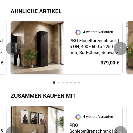
ÄHNLICHE ARTIKEL
4 weitere Varianten
 |
PRO Flügeltürenschrank |
6 OH, 400 - 600 x 2250
rz
mm, Soft-Close, Schwarz
 €
379,00 €
ZUSAMMEN KAUFEN MIT
4 weitere Varianten
PRO
 5
Schiebetürenschrank | 2