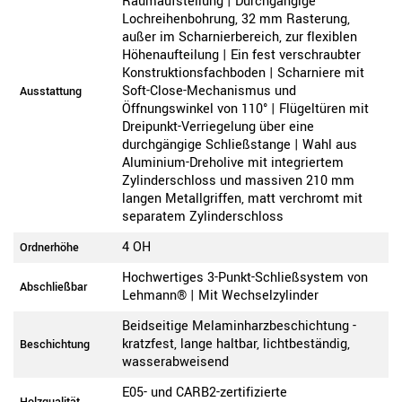
Raumaufstellung | Durchgängige
Lochreihenbohrung, 32 mm Rasterung,
außer im Scharnierbereich, zur flexiblen
Höhenaufteilung | Ein fest verschraubter
Konstruktionsfachboden | Scharniere mit
Soft-Close-Mechanismus und
Ausstattung
Öffnungswinkel von 110° | Flügeltüren mit
Dreipunkt-Verriegelung über eine
durchgängige Schließstange | Wahl aus
Aluminium-Dreholive mit integriertem
Zylinderschloss und massiven 210 mm
langen Metallgriffen, matt verchromt mit
separatem Zylinderschloss
4 OH
Ordnerhöhe
Hochwertiges 3-Punkt-Schließsystem von
Abschließbar
Lehmann® | Mit Wechselzylinder
Beidseitige Melaminharzbeschichtung -
kratzfest, lange haltbar, lichtbeständig,
Beschichtung
wasserabweisend
E05- und CARB2-zertifizierte