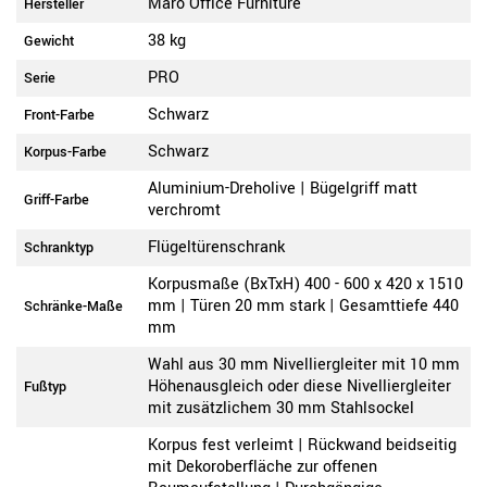
Maro Office Furniture
Hersteller
38 kg
Gewicht
PRO
Serie
Schwarz
Front-Farbe
Schwarz
Korpus-Farbe
Aluminium-Dreholive | Bügelgriff matt
Griff-Farbe
verchromt
Flügeltürenschrank
Schranktyp
Korpusmaße (BxTxH) 400 - 600 x 420 x 1510
mm | Türen 20 mm stark | Gesamttiefe 440
Schränke-Maße
mm
Wahl aus 30 mm Nivelliergleiter mit 10 mm
Höhenausgleich oder diese Nivelliergleiter
Fußtyp
mit zusätzlichem 30 mm Stahlsockel
Korpus fest verleimt | Rückwand beidseitig
mit Dekoroberfläche zur offenen