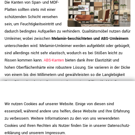
Die Kanten von Span- und MDF-
Platten sollten stets mit einer
schützenden Schicht versehen
sein, um Feuchtigkeitseintritt und
dadurch bedingtes Aufquellen zu verhindern. Qualitätsmöbel nutzen dafür
Umleimer, wobei zwischen
Melamin-beschichteten und ABS-Umleimern
unterschieden wird. Melamin-Umleimer werden aufgeklebt oder gebügelt,
sind allerdings nicht sehr elastisch, wodurch es bei Stößen leicht zu
Rissen kommen kann.
ABS-Kanten
bieten dank ihrer Elastizität und
hohen Oberflächenhärte eine robustere Lösung. Sie variieren in der Dicke
von einem bis drei Millimetern und gewährleisten so die Langlebigkeit
Ihres Büroschranks. Im Gegensatz dazu weisen Billigmöbel häufig
ungeschützte oder nur teilweise geschützte Kanten auf, wobei
eingesetzte Umleimer oftmals dünn und anfällig für Beschädigungen
sind.
Wir nutzen Cookies auf unserer Website. Einige von diesen sind
essenziell, während andere uns helfen, diese Website und Ihre Erfahrung
Qualitätstest: So prüfen Sie Ihre
zu verbessern. Weitere Informationen zu den von uns verwendeten
Büromöbel vor dem Kauf
Cookies und Ihren Rechten als Nutzer finden Sie in unserer
Daten­schutz­
erklärung
und unserem
Impressum
.