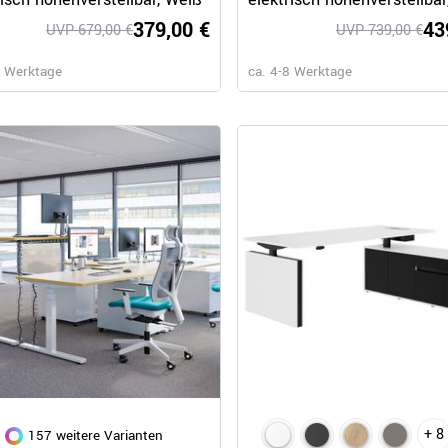
Echtholz-Furnier Eiche
379,00 €
43
UVP 679,00 €
UVP 739,00 €
8 Werktage
ca. 4-8 Werktage
+ 8
157 weitere Varianten