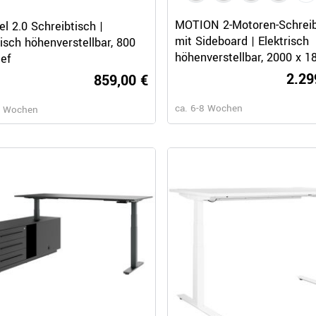
Schnellansicht
Schnellansicht
MOTION 2-Motoren-Schreib
l 2.0 Schreibtisch |
mit Sideboard | Elektrisch
risch höhenverstellbar, 800
höhenverstellbar, 2000 x 1
ef
mm, Weiß
2.29
859,00 €
ca. 6-8 Wochen
6 Wochen