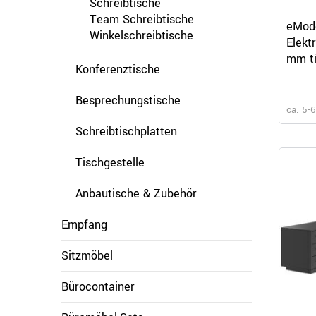
Schreibtische
Team Schreibtische
eMode
Winkelschreibtische
Elekt
mm ti
Konferenztische
Besprechungstische
ca. 5-
Schreibtischplatten
Tischgestelle
Anbautische & Zubehör
Empfang
Sitzmöbel
Bürocontainer