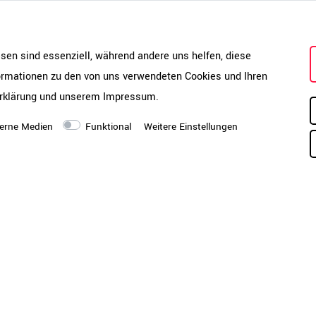
esen sind essenziell, während andere uns helfen, diese
formationen zu den von uns verwendeten Cookies und Ihren
rklärung
und unserem
Impressum
.
+ 
erne Medien
Funktional
Weitere Einstellungen
Schnellansicht
Schnellansicht
2-Motoren-Schreibtisch |
EASY 2-Motoren-Schreibtis
- 1800 mm, elektrisch
1200 - 1800 mm, elektrisch
verstellbar
höhenverstellbar, Weiß
599,00 €
43
UVP 609,00 €
8 Wochen
ca. 4-8 Werktage