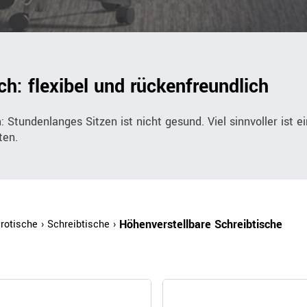
Outdoor
Ampelschirme
e
ch: flexibel und rückenfreundlich
Schirmständer
Abdeckhauben & Zubehör
tze
 Stundenlanges Sitzen ist nicht gesund. Viel sinnvoller ist e
ten.
Höhenverstellbare Schreibtische
rotische
Schreibtische