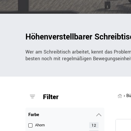
Bürocontainer
Büromöbel-Sets
Standcontainer
Einzelarbeitsplätz
Höhenverstellbarer Schreibtis
Rollcontainer
Chefbüros
Gruppenarbeitsplä
Wer am Schreibtisch arbeitet, kennt das Problem:
besten noch mit regelmäßigen Bewegungseinhei
Filter
Bü
Farbe
12
Ahorn