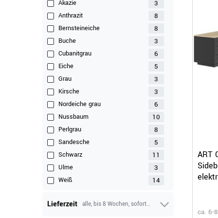
3
Akazie
8
Anthrazit
8
Bernsteineiche
3
Buche
6
Cubanitgrau
5
Eiche
3
Grau
3
Kirsche
6
Nordeiche grau
10
Nussbaum
8
Perlgrau
5
Sandesche
ART C
11
Schwarz
Sideb
3
Ulme
elekt
14
Weiß
Wilde
Lieferzeit
alle, bis 8 Wochen, sofort lieferbar, bis 4 Wochen
ca. 6-