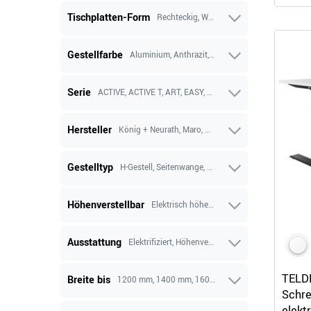
Tischplatten-Form
Rechteckig, Winkel
Gestellfarbe
Aluminium, Anthrazit, Schwarz, Silber, Weiß
Serie
ACTIVE, ACTIVE T, ART, EASY, Lano-E 300 P, MOTION, MOV
Hersteller
König + Neurath, Maro, WeberBÜRO
Gestelltyp
H-Gestell, Seitenwange, T-Gestell
Höhenverstellbar
Elektrisch höhenverstellbar, Manuell höhenv
Ausstattung
Elektrifiziert, Höhenverstellbar, Mit Sideboard
TELDR
Breite bis
1200 mm, 1400 mm, 1600 mm, 1800 mm, 2000 mm
Schre
elekt