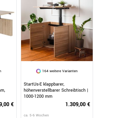
n
164 weitere Varianten
Schnellansicht
StartUs-E klappbarer,
mm,
höhenverstellbarer Schreibtisch |
1000-1200 mm
9,00 €
1.309,00 €
ca. 5-6 Wochen