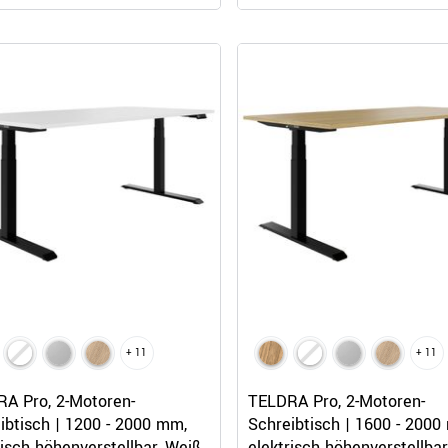
E&LEAD, SKILL, StartUs-E, TELDRA, eModel
erstellbar
+ 11
+ 11
Schnellansicht
Schnellansicht
A Pro, 2-Motoren-
TELDRA Pro, 2-Motoren-
ibtisch | 1200 - 2000 mm,
Schreibtisch | 1600 - 2000
risch höhenverstellbar, Weiß
elektrisch höhenverstellbar