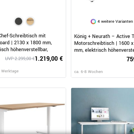
4 weitere Varianten
Schnellansicht
Schnellansicht
hef-Schreibtisch mit
König + Neurath – Active 
oard | 2130 x 1800 mm,
Motorschreibtisch | 1600 x
risch höhenverstellbar,
mm, elektrisch höhenverste
lgrau
elektrifiziert, Weiß
1.219,00 €
75
UVP 2.299,00 €
8 Werktage
ca. 6-8 Wochen