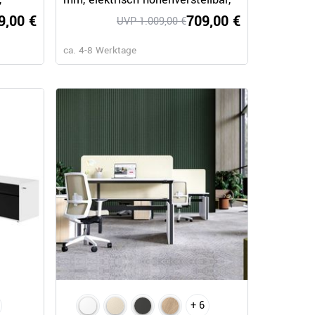
Weiß
9,00 €
709,00 €
UVP 1.009,00 €
ca. 4-8 Werktage
+ 6