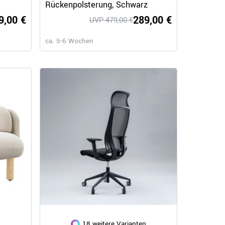
Rückenpolsterung, Schwarz
ightUp, MICKEY, MOON, MOON WOOD, MYAMI, MyTurn, NOELLE, NORTH CAPE, OCTOBER, 
9,00 €
289,00 €
UVP 479,00 €
ca. 5-6 Wochen
anik
n
18 weitere Varianten