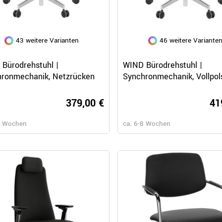
43 weitere Varianten
46 weitere Variante
Schnellansicht
Schnellansicht
Bürodrehstuhl |
WIND Bürodrehstuhl |
ronmechanik, Netzrücken
Synchronmechanik, Vollpol
379,00 €
41
8 Wochen
ca. 6-8 Wochen