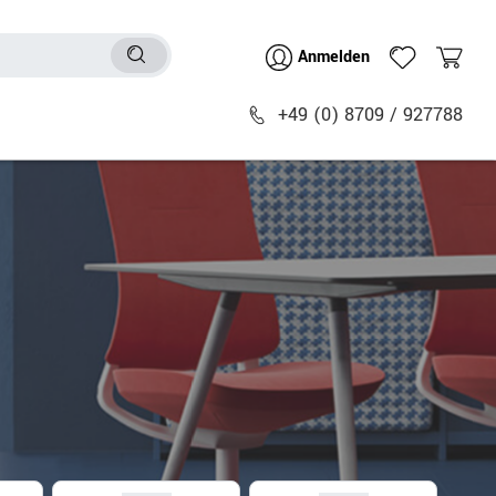
Anmelden
+49 (0) 8709 / 927788
Sitzmöbel
n
Bürostühle
chtische
Besucher- & Konferenzstühle
Polstermöbel
Barhocker
Sitz- & Stehhocker
Zubehör