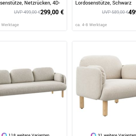
senstütze, Netzrücken, 4D-
Lordosenstütze, Schwarz
AE, DECENTA, DIVA, ElliePro, FAN, FILO, FLEX ATTACK, FLY, GAMA, GIRO, JAZZ, L
hnen, Schwarz
299,00 €
49
UVP 499,00 €
UVP 589,00 €
gner, profim, WeberBÜRO
8 Werktage
ca. 4-8 Werktage
 auf Rollen, A-Gestell, Freischwinger, Kufengestell, Massivholz-Gestell, Teller-Fuß
ulti-Funktionsarmlehnen, Netzrücken, Rollen, Stapelbar, Synchronmechanik, Wippmech
 BERTA, Polyesterbezug LUCIA, Wollbezug, Wollbezug SYNERGY, Wollbezug VELITO
118 weitere Varianten
31 weitere Variante