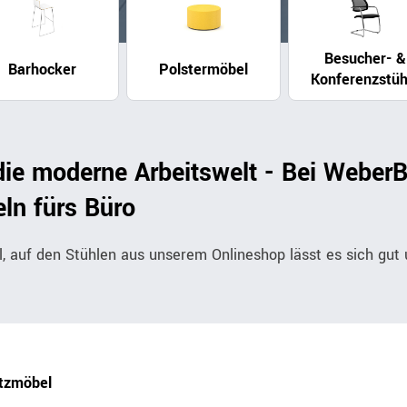
Besucher- &
Outdoor
Barhocker
Polstermöbel
Konferenzstüh
Ampelschirme
e
Schirmständer
Abdeckhauben & Zubehör
tze
 die moderne Arbeitswelt - Bei Web
ln fürs Büro
, auf den Stühlen aus unserem Onlineshop lässt es sich gut
itzmöbel