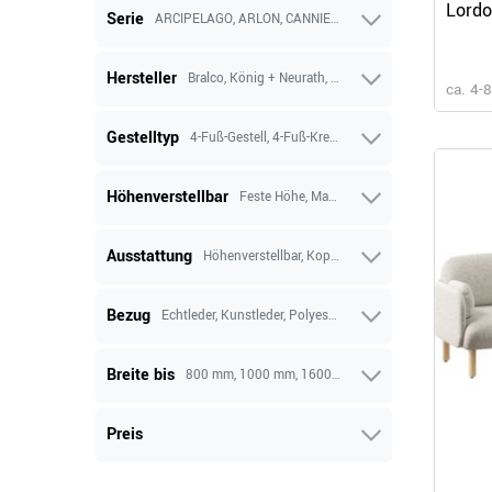
Lordo
Serie
ARCIPELAGO, ARLON, CANNIE, Chic Lounge, D-CHAIR, DAN
Armle
Hersteller
Bralco, König + Neurath, Maro, ROVO, Soundbox, Wa
ca. 4-
Gestelltyp
4-Fuß-Gestell, 4-Fuß-Kreuz, 5-Fuß-Kreuz, 5-Fuß-Kreuz
Höhenverstellbar
Feste Höhe, Manuell höhenverstellbar
Ausstattung
Höhenverstellbar, Kopfstütze, Lordosenstütze, M
Bezug
Echtleder, Kunstleder, Polyesterbezug, Polyesterbezug
Breite bis
800 mm, 1000 mm, 1600 mm
Preis