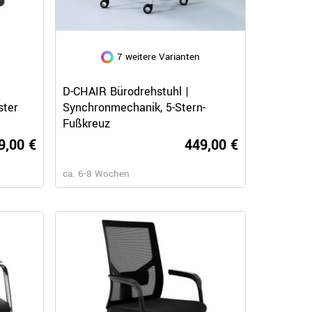
n
7 weitere Varianten
Schnellansicht
D-CHAIR Bürodrehstuhl |
ster
Synchronmechanik, 5-Stern-
Fußkreuz
9,00 €
449,00 €
ca. 6-8 Wochen