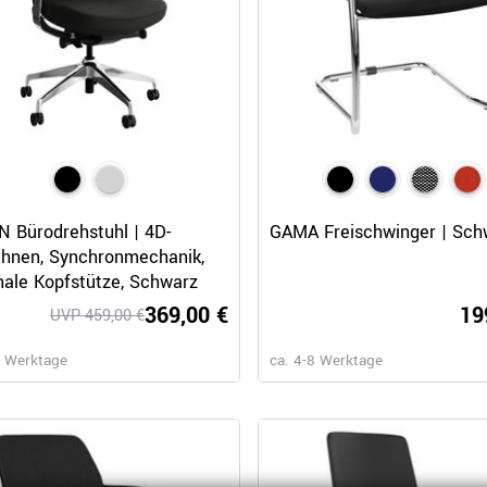
Schnellansicht
Schnellansicht
 Bürodrehstuhl | 4D-
GAMA Freischwinger | Sch
hnen, Synchronmechanik,
nale Kopfstütze, Schwarz
369,00 €
19
UVP 459,00 €
8 Werktage
ca. 4-8 Werktage