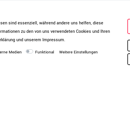
esen sind essenziell, während andere uns helfen, diese
formationen zu den von uns verwendeten Cookies und Ihren
rklärung
und unserem
Impressum
.
erne Medien
Funktional
Weitere Einstellungen
Schnellansicht
Schnellansicht
Freischwinger | Armlehnen,
SIMPLE CURVE Freischwing
lbar, Schwarz
Schwarz
129,00 €
12
8 Werktage
ca. 4-8 Werktage