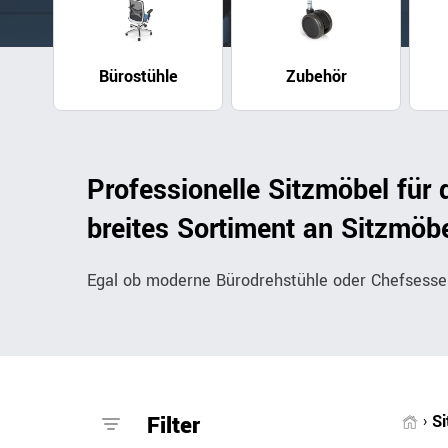
Bürocontainer
Büromöbel-Sets
Bürostühle
Zubehör
Standcontainer
Einzelarbeitsplätz
Rollcontainer
Chefbüros
Gruppenarbeitsplä
Professionelle Sitzmöbel für
breites Sortiment an Sitzmöbe
Egal ob moderne Bürodrehstühle oder Chefsessel
Filter
S