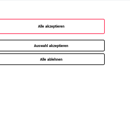
Alle akzeptieren
Auswahl akzeptieren
Alle ablehnen
Schnellansicht
er,
MODERN MEET Freischwinger |
Mit fester Lordosenstütze,
Schwarz
9,00 €
99,00 €
UVP 199,00 €
ca. 3-4 Wochen