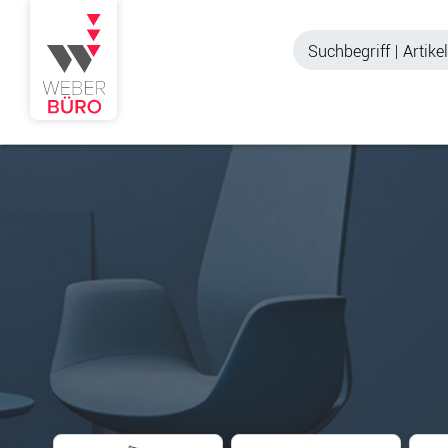
Akustik & Sichtschutz
Büroschränke
Stellwände & Trennwände
Aktenschränke
Raum in Raum-Systeme
Schiebetürenschr
Tischtrennwände
Querrollladenschr
Akustik Deckensegel &
Regalschränke
Wandpaneele
Büro Schrankwänd
Spinde
Garderoben
Zubehör